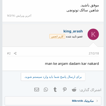
موفق باشید.
شاهین سالک توتونچی
آخرین ویرایش:
9/2/16
king_arash
K
عضو تایید شده
کاربر انجمن
#2
27/2/18
man ke anjam dadam kar nakard
برای ارسال پاسخ شما باید وارد سیستم شوید.
Reddit
Pinterest
Tumblr
WhatsApp
ایمیل
اشتراک گذاری:
میکروتیک Mikrotik