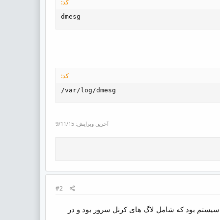
کد:
dmesg
کد:
/var/log/dmesg
آخرین ویرایش:
9/11/15
#2
رفی کردیم لاگ مربوط به سیستم بود که شامل لاگ های کرنل سرور بود و در