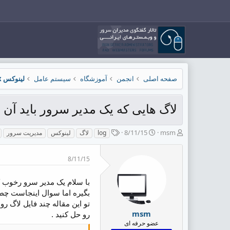
صفحه اصلی
انجمن
آموزشگاه
سیستم عامل
لینوکس Linux
لاگ هایی که یک مدیر سرور باید آن ها
ش
ت
ب
8/11/15
msm
log
لاگ
لینوکس
مدیریت سرور
ر
ا
ر
و
ر
چ
8/11/15
ع
ی
س
ک
خ
پ
ن
ش
ه
با سلام یک مدیر سرو رخوب ک
ن
ر
ا
بگیره اما سوال اینجاست چطور
د
و
تو این مقاله چند فایل لاگ 
ه
ع
msm
رو حل کنید .
م
عضو حرفه ای
و