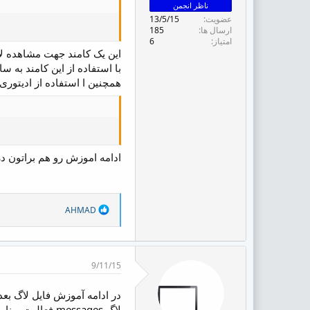
ض
ناظر انجمن
و
عضویت
13/5/15
ع
ارسال ها
185
امتیاز
6
این یک کامند جهت مشاهده لا
با استفاده از این کامند به 
همچنین ا استفاده از ادیتوری م
ادامه اموزش رو هم براتون در
R
AHMAD
e
a
c
t
i
9/11/15
o
n
s
لاگ messages فعالیت برنامه های روی سرور ذخیره میشود برنامه ایی مثل فایروال دی ان اس سرور و ...
: