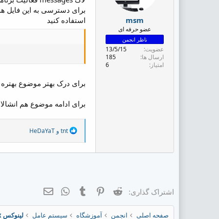
برای دسترسی به این فایل هم 
استفاده کنید
msm
عضو حرفه ای
ناظر انجمن
عضویت
13/5/15
ارسال ها
185
امتیاز
6
برای درک بهتر موضوع بهتره حت
برای ادامه موضوع هم انشالا 
R
tnt
و
HeDaYaT
e
a
c
t
i
o
n
Reddit
Pinterest
Tumblr
ایمیل
WhatsApp
اشتراک گذاری:
s
:
صفحه اصلی
انجمن
آموزشگاه
سیستم عامل
لینوکس Linux