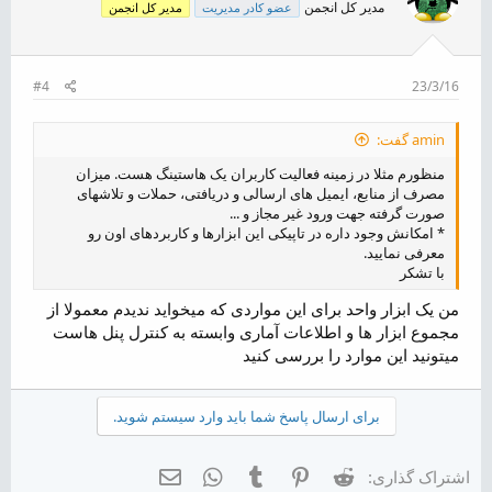
مدیر کل انجمن
عضو کادر مدیریت
مدیر کل انجمن
#4
23/3/16
amin گفت:
منظورم مثلا در زمینه فعالیت کاربران یک هاستینگ هست. میزان
مصرف از منابع، ایمیل های ارسالی و دریافتی، حملات و تلاشهای
صورت گرفته جهت ورود غیر مجاز و ...
* امکانش وجود داره در تاپیکی این ابزارها و کاربردهای اون رو
معرفی نمایید.
با تشکر
من یک ابزار واحد برای این مواردی که میخواید ندیدم معمولا از
مجموع ابزار ها و اطلاعات آماری وابسته به کنترل پنل هاست
میتونید این موارد را بررسی کنید
برای ارسال پاسخ شما باید وارد سیستم شوید.
Reddit
Pinterest
Tumblr
WhatsApp
ایمیل
اشتراک گذاری: