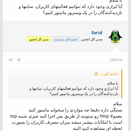
ض
آیا ابزاری وجود دارد که بتوانیم فعالیتهای کاربران، سایتها و
و
بازدیدکنندگان را در یک وبسرور مانیتور کنیم؟
ع
farid
مدیر کل انجمن
عضو کادر مدیریت
مدیر کل انجمن
#2
23/3/16
amin گفت:
با سلام
آیا ابزاری وجود دارد که بتوانیم فعالیتهای کاربران، سایتها و
بازدیدکنندگان را در یک وبسرور مانیتور کنیم؟
سلام
بستگی داره دقیقا چه مواردی را میخواید مانیتور کنید
معمولا htop رو میتونید از طریق بش اجرا کنید چیزی شبیه top
است با امکانات بیشتر میشه میزان مصرف کاربران را بصورت
لحظه ای مشاهده کنید البته