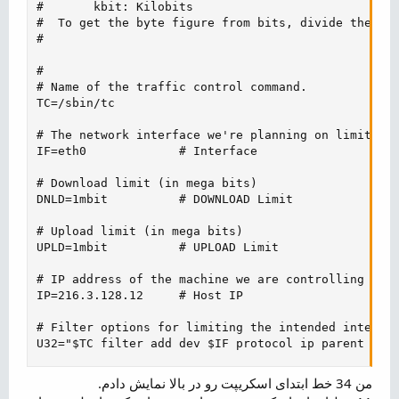
#       kbit: Kilobits

#  To get the byte figure from bits, divide the num
#

#

# Name of the traffic control command.

TC=/sbin/tc

# The network interface we're planning on limiting 
IF=eth0             # Interface

# Download limit (in mega bits)

DNLD=1mbit          # DOWNLOAD Limit

# Upload limit (in mega bits)

UPLD=1mbit          # UPLOAD Limit

# IP address of the machine we are controlling

IP=216.3.128.12     # Host IP

# Filter options for limiting the intended interfac
U32="$TC filter add dev $IF protocol ip parent 1:0
من 34 خط ابتدای اسکریپت رو در بالا نمایش دادم.