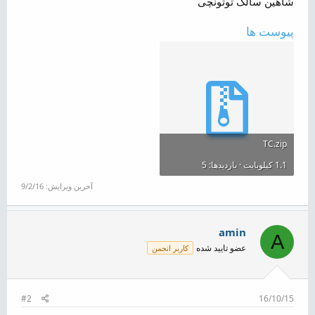
شاهین سالک توتونچی
پیوست ها
TC.zip
1.1 کیلوبایت · بازدیدها: 5
آخرین ویرایش:
9/2/16
amin
A
عضو تایید شده
کاربر انجمن
#2
16/10/15