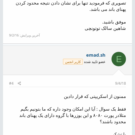
تصویری که فرمودید تنها برای نشان دادن نتیجه محدود کردن
پهنای باند می باشد.
موفق باشید.
شاهین سالک توتونچی
آخرین ویرایش:
9/2/16
emad.sh
E
عضو تایید شده
کاربر انجمن
#4
9/4/18
ممنون از اسکریپتی که قرار دادین
فقط یک سوال : آیا این امکان وجود داره که ما بتونیم بگیم
مثلادر پورت ۸۰۸۰ و این یوزرها با گروه دارای یک پهنای باند
محدود باشند؟
با تشکر