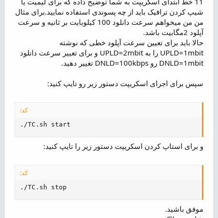
11 خط ابتدای اسکریپت به شما توضیح داده که برای لیمیت یا
شیپ کردن ترافیک باید از چه پسوندی استفاده نمایید.برای مثال
من من میخواهم سرعت دانلود 100 کیلوبایت بر ثانیه و سرعت
آپلود 2مگابیت باشد.
حالا باید برای تعیین سرعت آپلود خطی که نوشته
UPLD=1mbit را به UPLD=2mbit و برای تعییر سرعت دانلود
DNLD=1mbit رو DNLD=100kbps تغییر دهید.
سپس برای اجرای اسکریپت دستور زیر رو تایپ کنید:
کد:
./TC.sh start
و برای استاپ کردن اسکریپت دستور زیر را تایپ کنید:
کد:
./TC.sh stop
موفق باشید.