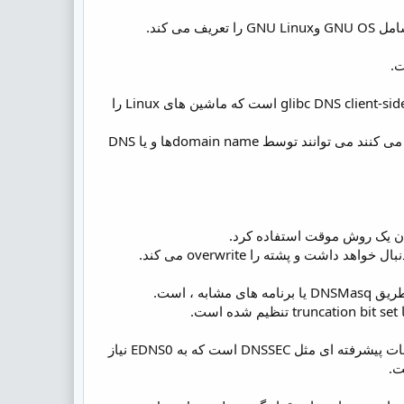
نقص، CVE-2015-7547، یک سرریز بافر مبتنی بر پشته(stack-based buffer overflow) در glibc DNS client-side resolver است که ماشین های Linux را
متخصصین Google در راهنمایی امنیتی خود گفته اند نرم افزارهایی که از تابع getaddrinfo () استفاده می کنند می توانند توسط domain nameها و یا DNS
البته در مورد محدود کردن سایز باید دقت بیشتری به خرج داد. دلیل این امر استفاده سیستم ها از امکانات پیشرفته ای مثل DNSSEC است که به EDNS0 نیاز