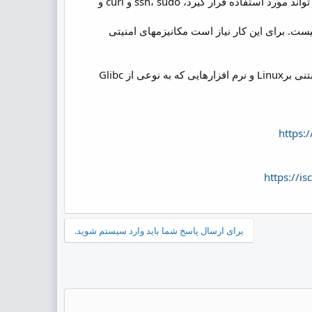
گزارش Google اشاره می کند که exploitation vector هایی که برای حمله به این آسیب پذیری ها می تواند مورد استفاده قرار گیرد، ssh، sudo و curl و
اشاره شده که Remote code execution امکان پذیر است اما سرراست(straightforward) نیست. برای این کار نیاز است مکانیزمهای امنیتی
نگرانی در خصوص این آسیب پذیری به دلیل تعداد زیاد سیستمهای آسیب پذیر است که تمام تجهیزات مبتنی برLinux و نرم افزارهایی که به نوعی از Glibc
https:
https://i
برای ارسال پاسخ شما باید وارد سیستم شوید.