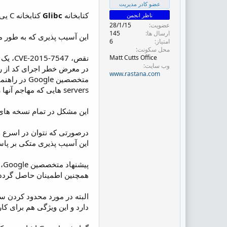
ض
عضو کادر مدیریت
و
کتابخانه
Glibc
کتابخانه C یی است که systems call ها و سایر توابع پایه روی سیستم های Linux یی شامل GNU OS وGNU Linux را تعریف می کند.
ناظر انجمن
ع
عضویت
28/1/15
ارسال ها
145
این آسیب پذیری که به طور مستقل توسط محققان در
امتیاز
6
محل سکونت
Matt Cutts Office
وب سایت
در معرض خطر اجرای کد از را
www.rastana.com
servers هایی که مهاجم آنها را کنترل می کنند و یا حمله man-in-the-middle، exploit شوند.
این مشکل در تمام نسخه های glibc از 2.9 به بالا وجود دارد و بایستی در اسرع وقت بروزرسانی گ
درصورتی که نتوان در اسرع وقت سیستم های آسیب پذیر را atch
این آسیب پذیری متکی بر پاسخ UDP یا TCP بزرگ (بیش تر از 2048 بایت) است که پاسخ دیگری را به دنبال خواهد داشت و پشته را rite
پیشنهاد متخصصین Google، محدود کردن سایز پاسخی که توسط DNS resolver پذیرفته می شود از طریق DNSMasq یا برنامه های مشابه ، است.
همچنین اطمینان حاصل گردد که DNS query ها فقط به سرورهای DNS یی که اندازه پاسخ UDP آنها با truncation bit set
دارد و این ویژگی هم برای کار کرد صحی