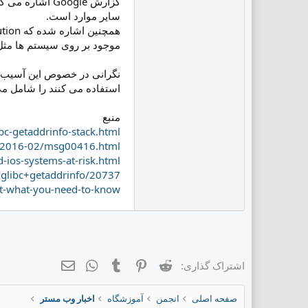
سایر موارد است.
موجود بر روی سیستم ها مثل ASLR(Address space layout randomization) را بتوان bypass ن
استفاده می کنند را شامل م
منبع
c-getaddrinfo-stack.html
ha/2016-02/msg00416.html
d-ios-systems-at-risk.html
n+glibc+getaddrinfo/20737
it-what-you-need-to-know/
Reddit
Pinterest
Tumblr
ایمیل
WhatsApp
اشتراک گذاری:
صفحه اصلی
انجمن
آموزشگاه
اخبار وب مستر