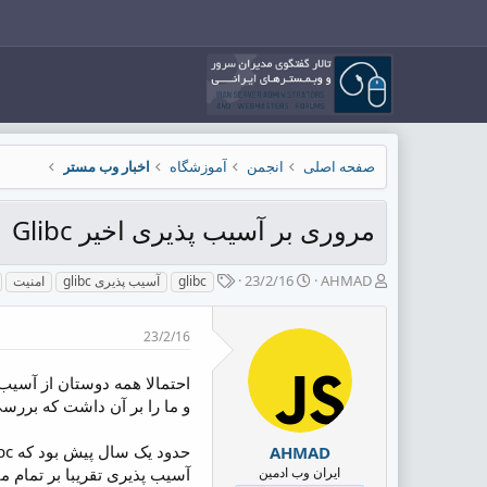
صفحه اصلی
انجمن
آموزشگاه
اخبار وب مستر
مروری بر آسیب پذیری اخیر Glibc
ش
ت
ب
23/2/16
AHMAD
glibc
آسیب پذیری glibc
امنیت
ر
ا
ر
و
ر
چ
23/2/16
ع
ی
س
ک
خ
پ
ن
ش
ه
احتمالا همه دوستان از آسیب
ن
ر
ا
و ما را بر آن داشت که بررس
د
و
ه
ع
حدود یک سال پیش بود که glibc،
AHMAD
م
ایران وب ادمین
آسیب پذیری تقریبا بر تمام ماشین های مبتنی بر Linux، API web services و b frameworks
و