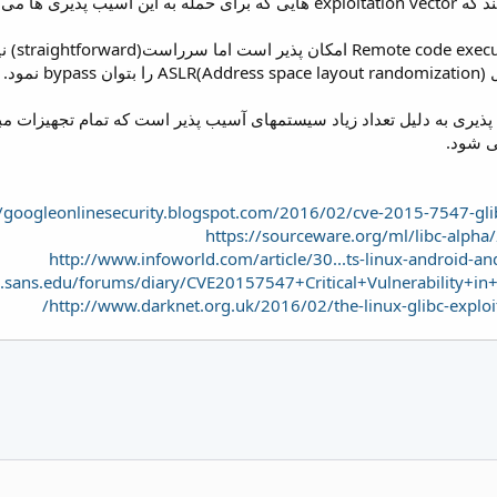
همچنین 
مود.
ی شود.
//googleonlinesecurity.blogspot.com/2016/02/cve-2015-7547-glib
https://sourceware.org/ml/libc-alp
http://www.infoworld.com/article/30...ts-linux-android-an
sc.sans.edu/forums/diary/CVE20157547+Critical+Vulnerability+i
http://www.darknet.org.uk/2016/02/the-linux-glibc-explo