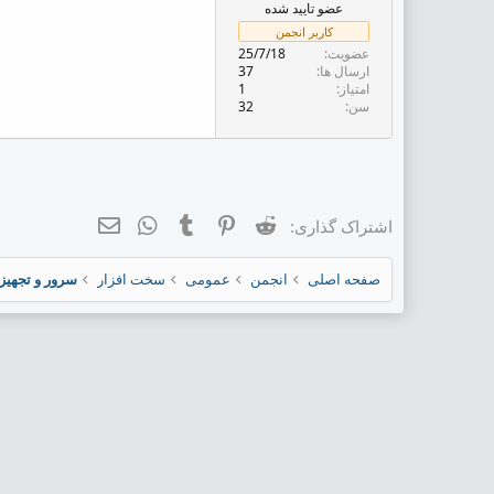
ض
عضو تایید شده
و
کاربر انجمن
ع
عضویت
25/7/18
ارسال ها
37
امتیاز
1
سن
32
Reddit
Pinterest
Tumblr
ایمیل
WhatsApp
اشتراک گذاری:
صفحه اصلی
انجمن
عمومی
سخت افزار
سرور و تجهیز