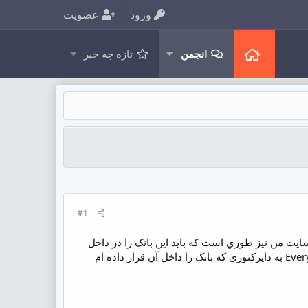
ورود
عضویت
انجمن
تازه چه خبر
#1
ک اطلاعاتي در صفحات سايت من نيز طوري است که بايد اين بانک را در داخل
www قرار دهم و براي اينکه در اين بانک ورود اطلاعات انجام شود ناگزير به دادن اجازه دسترسي Everyone به دايرکتوري که بانک را داخل آن قرار داده ام