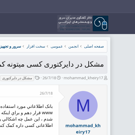
صفحه اصلی
انجمن
عمومی
سخت افزار
سرور و تجهیز
مشکل در دایرکتوری کسی میتونه کم
ش
ت
ب
26/7/18
mohammad_kheiry17
مشکل در دایرکتوری
ر
ا
ر
و
ر
چ
26/7/18
ع
ی
س
M
ک
خ
پ
ن
ش
ه
ن
ر
ا
د
و
شدم ، اين عمل چه اشکالي را
ه
ع
اطلاعاتی کسی داره کمک کنه
mohammad_kh
م
eiry17
و