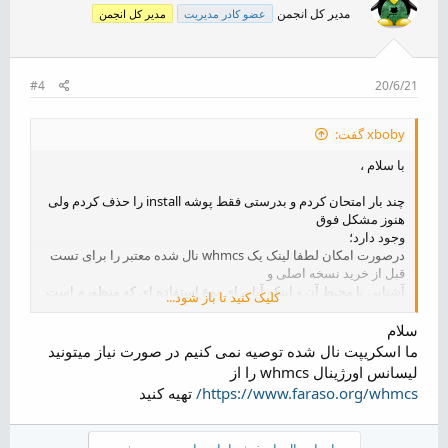
مدیر کل انجمن
عضو کادر مدیریت
مدیر کل انجمن
#4
20/6/21
xboby گفت:
با سلام ،
چند بار امتحان کردم و بدرستی فقط پوشه install را حذف کردم ولی
هنوز مشکل فوق
وجود دارد؛
درصورت امکان لطفا لینک یک whmcs نال شده معتبر را برای تست
قبل از خرید نسخه اصلی و
آشنایی با محیط آن و اینکه آیا برای نوع استفاده ای که منظورم است
کلیک کنید تا باز شود...
مفید است یا خیر را
برای اینجا قرار دهید.
سلام
ما اسکریپت نال شده توصیه نمی کنیم در صورت نیاز میتونید
بسیار متشکرم
لیسانس اورژینال whmcs را از
https://www.faraso.org/whmcs/
تهیه کنید