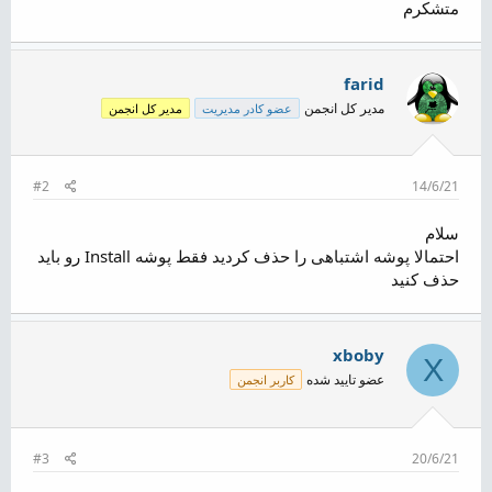
متشکرم
farid
مدیر کل انجمن
عضو کادر مدیریت
مدیر کل انجمن
#2
14/6/21
سلام
احتمالا پوشه اشتباهی را حذف کردید فقط پوشه Install رو باید
حذف کنید
xboby
X
عضو تایید شده
کاربر انجمن
#3
20/6/21