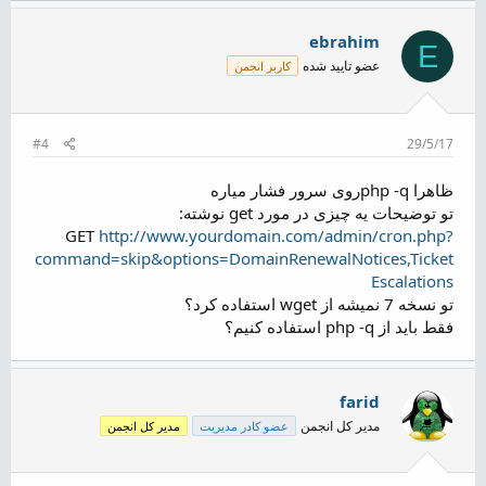
ebrahim
E
عضو تایید شده
کاربر انجمن
#4
29/5/17
ظاهرا php -qروی سرور فشار میاره
تو توضیحات یه چیزی در مورد get نوشته:
GET
http://www.yourdomain.com/admin/cron.php?
command=skip&options=DomainRenewalNotices,Ticket
Escalations
تو نسخه 7 نمیشه از wget استفاده کرد؟
فقط باید از php -q استفاده کنیم؟
farid
مدیر کل انجمن
عضو کادر مدیریت
مدیر کل انجمن