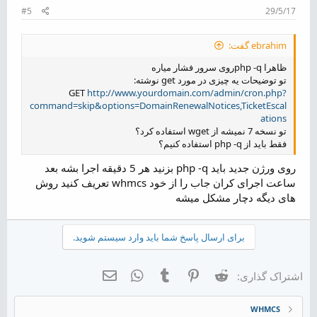
#5
29/5/17
ebrahim گفت:
ظاهرا php -qروی سرور فشار میاره
تو توضیحات یه چیزی در مورد get نوشته:
GET
http://www.yourdomain.com/admin/cron.php?
command=skip&options=DomainRenewalNotices,TicketEscal
ations
تو نسخه 7 نمیشه از wget استفاده کرد؟
فقط باید از php -q استفاده کنیم؟
روی ورژن جدید باید php -q بزنید هر 5 دقیقه اجرا بشه بعد
ساعت اجرای کران جاب را از خود whmcs تعریف کنید روش
های دیگه دچار مشکل میشه
برای ارسال پاسخ شما باید وارد سیستم شوید.
Reddit
Pinterest
Tumblr
WhatsApp
ایمیل
اشتراک گذاری:
WHMCS