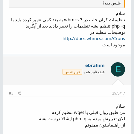
علتش چیه؟
سلام
تنظیمات کران جاب در whmcs 7 به بعد کمی تغییر کرده باید با
php -q تنظیم بشه تنظیمات را تغییر دادید بعد از آپگرید
توضیحات تنظیم در
http://docs.whmcs.com/Crons
موجود است
ebrahim
E
عضو تایید شده
کاربر انجمن
#3
29/5/17
سلام
من طبق روال قبلی با wget تنظیم کردم
الان تغییرش میدم به php -q ایشالا درست بشه
از راهنماییتون ممنونم