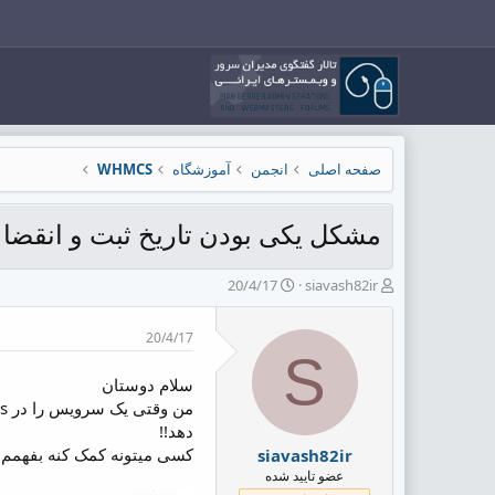
صفحه اصلی
انجمن
آموزشگاه
WHMCS
مشکل یکی بودن تاریخ ثبت و انقضا در whmcs چطور میشه حل 
ش
ت
20/4/17
siavash82ir
ر
ا
و
ر
20/4/17
ع
ی
S
ک
خ
ن
ش
سلام دوستان
ن
ر
د
و
دهد!!
ه
ع
کسی میتونه کمک کنه بفهم
siavash82ir
م
عضو تایید شده
و