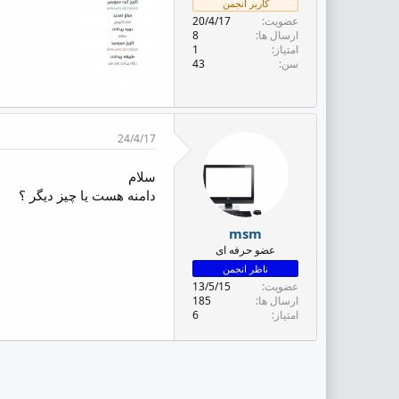
کاربر انجمن
ض
عضویت
20/4/17
و
ارسال ها
8
ع
امتیاز
1
سن
43
24/4/17
سلام
دامنه هست یا چیز دیگر ؟
msm
عضو حرفه ای
ناظر انجمن
عضویت
13/5/15
ارسال ها
185
امتیاز
6