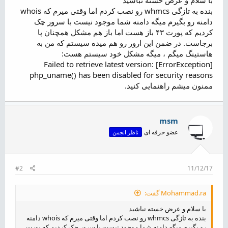
ض
بنده به تازگی whmcs رو نصب کردم اما وقتی میرم که whois
و
دامنه رو بگیرم میگه دامنه شما موجود نیست با سرور چک
ع
کردیم که پورت ۴۳ باز هست اما باز هم مشکل همچنان پا
برجاست. در ضمن این ارور رو هم میده سیستم که من به
هاستینگ میگم ، میگه مشکل خود سیستم هست:
Failed to retrieve latest version: [ErrorException]
php_uname() has been disabled for security reasons
ممنون میشم راهنمایی کنید.
msm
عضو حرفه ای
ناظر انجمن
#2
11/12/17
Mohammad.ra گفت:
با سلام و عرض خسته نباشید
بنده به تازگی whmcs رو نصب کردم اما وقتی میرم که whois دامنه
رو بگیرم میگه دامنه شما موجود نیست با سرور چک کردیم که پورت