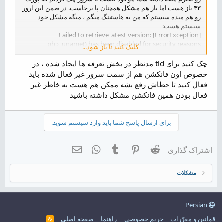
۴۳ باز هست اما باز هم مشکل همچنان پا برجاست. در ضمن این ارور
رو هم میده سیستم که من به هاستینگ میگم ، میگه مشکل خود
سیستم هست:
Failed to retrieve latest version: [ErrorException]
php_uname() has been disabled for security reasons
کلیک کنید تا باز شود...
ممنون میشم راهنمایی کنید.
چک کنید برای tld مدنظر در بخش تعرفه ها ایجاد شده ، در
خصوص اون فانکشن هم از سمت سرور غیر فعال شده باید
فعال کنید تا خطاش رفع بشه ممکن هم هست به خاطر غیر
فعال بودن همین فانکشن مشکل داشته باشید
برای ارسال پاسخ شما باید وارد سیستم شوید.
Reddit
Pinterest
Tumblr
WhatsApp
ایمیل
اشتراک گذاری:
مشکلات
Persian
قوانین و مقرّرات
حریم خصوصی
راهنما
صفحه اصلی
R