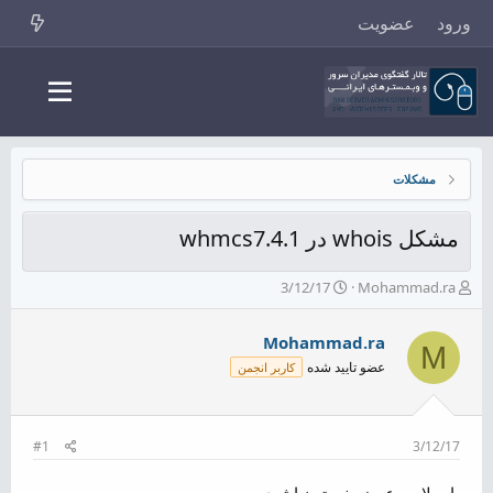
ورود
عضویت
مشکلات
مشکل whois در whmcs7.4.1
ش
ت
3/12/17
Mohammad.ra
ر
ا
و
ر
Mohammad.ra
ع
ی
M
ک
خ
عضو تایید شده
کاربر انجمن
ن
ش
ن
ر
د
و
ه
ع
#1
3/12/17
م
و
با سلام و عرض خسته نباشید