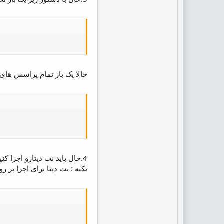
حالا یک بار تمام پراسس های درحال اجرای نت دیتا
4.حال باید نت دیتارو اجرا کنیم.
نکته : نت دیتا برای اجرا بر روی پورت 19999 اجرا می شود که حتما قبل از اجرا این پورت ر