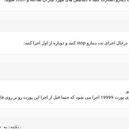
رو stop کنید و دوباره از اول اجرا کنید:
و بر روی فایروال باز کنید.
نکته:به جای 127.0.0.1 آیپ ی سرور خود را قرار دهید.