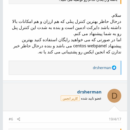
سلام.
درحال حاظر بهترین کنترل پنلی که هم ارزان و هم امکانات بالا
داشته باشد دایرکت ادمین است و بنده به شدت این کنترل پنل
رو به شما پیشنهاد می کنم.
اما در صورتی که می خواهید رایگان استفاده کنید بهترین
پیشنهاد centos webpanel می باشد و بنده درحال حاظر خبر
ندارن که انجین ایکس رو پشتیبانی می کند یا نه.
R
drsherman
e
a
c
t
i
drsherman
D
o
عضو تایید شده
کاربر انجمن
n
s
:
#6
19/4/17