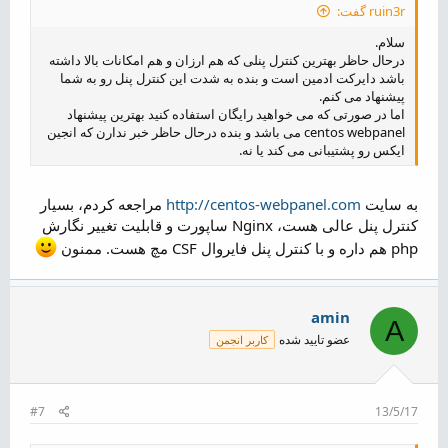
ruin3r گفت:
سلام.
درحال حاظر بهترین کنترل پنلی که هم ارزان و هم امکانات بالا داشته
باشد دایرکت ادمین است و بنده به شدت این کنترل پنل رو به شما
پیشنهاد می کنم.
اما در صورتی که می خواهید رایگان استفاده کنید بهترین پیشنهاد
centos webpanel می باشد و بنده درحال حاظر خبر ندارن که انجین
ایکس رو پشتیبانی می کند یا نه.
به سایت
http://centos-webpanel.com
مراجعه کردم، بسیار
کنترل پنل عالی هست، Nginx ساپورت و قابلیت تغییر نگارش
php هم داره و با کنترل پنل فایروال CSF مچ هست. ممنون
amin
A
عضو تایید شده
کاربر انجمن
#7
13/5/17