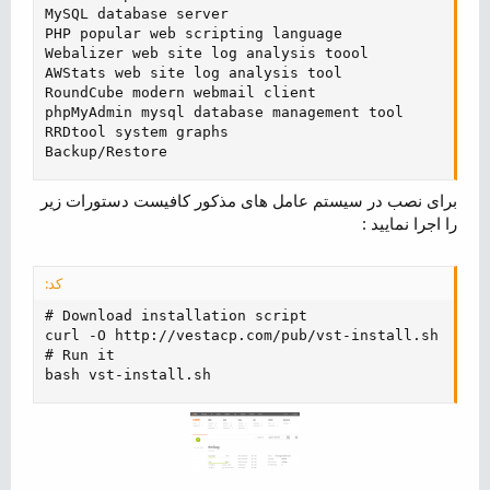
MySQL database server

PHP popular web scripting language

Webalizer web site log analysis toool

AWStats web site log analysis tool

RoundCube modern webmail client

phpMyAdmin mysql database management tool

RRDtool system graphs

Backup/Restore
برای نصب در سیستم عامل های مذکور کافیست دستورات زیر
را اجرا نمایید :
کد:
# Download installation script

curl -O http://vestacp.com/pub/vst-install.sh

# Run it

bash vst-install.sh