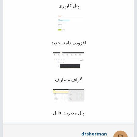
پنل کاربری
افزودن دامنه جدید
گراف مصارف
پنل مدیریت فایل​
drsherman