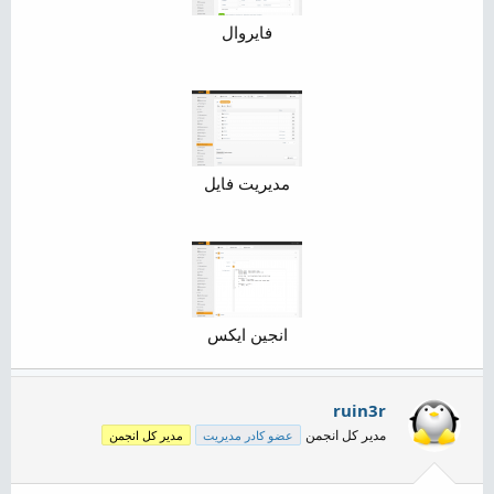
فایروال
مدیریت فایل
انجین ایکس​
ruin3r
مدیر کل انجمن
عضو کادر مدیریت
مدیر کل انجمن