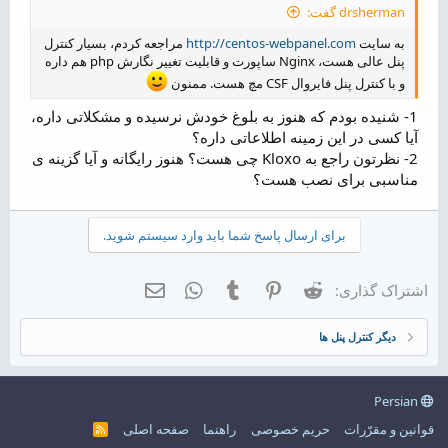
drsherman گفت:
به سایت
http://centos-webpanel.com
مراجعه کردم، بسیار کنترل
پنل عالی هست، Nginx ساپورت و قابلیت تغییر نگارش php هم داره
و با کنترل پنل فایروال CSF مچ هست. ممنون
1- شنیده بودم که هنوز به بلوغ خودش نرسیده و مشکلاتی داره،
آیا کسی در این زمینه اطلاعاتی داره؟
2- نظرتون راجع به Kloxo چی هست؟ هنوز رایگانه و آیا گزینه ی
مناسبی برای نصب هست؟
برای ارسال پاسخ شما باید وارد سیستم شوید.
Reddit
Pinterest
Tumblr
WhatsApp
ایمیل
اشتراک گذاری:
دیگر کنترل پنل ها
Persian
قوانین و مقرّرات
حریم خصوصی
راهنما
صفحه اصلی
R
S