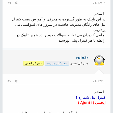
م
#1
21/12/15
و
ض
با سلام.
و
در این تاپیک به طور گسترده به معرفی و آموزش نصب کنترل
ع
پنل های رایگان مدیریت هاست در سرور های لینوکسی می
پردازیم.
نمامی کاربران می توانند سوالات خود را در همین تاپیک در
رابطه با هر کنترل پنلی بپرسند.
ruin3r
مدیر کل انجمن
عضو کادر مدیریت
مدیر کل انجمن
#2
21/12/15
با سلام.
کنترل پنل شماره 1
ایجنتی ( Ajenti )