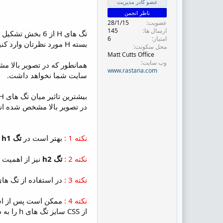
عضو کادر مدیریت
ض
و
ناظر انجمن
ع
عضویت
28/1/15
ارسال ها
145
امتیاز
6
بسته H مورد نظرتان وارد کنید. (مثل تصویر بالا)
محل سکونت
Matt Cutts Office
وب سایت
همانطور که در تصویر بالا مشاه
www.rastana.com
سایت شما نخواهد داشت.
بیشترین تاثیر میان تگ های H مربوط به
در تصویر بالا مشخص شده اند
نکته 1 :
بهتر است در
تگ h1
ه
نکته 2 :
تگ h2
نیز از اهمیت 
نکته 3 :
در استفاده از تگ های h زیاده روی نکنید زیرا ممکن است ربات های موتورهای جستجو را در تشخیص کلمات کلیدی مهم به اشتباه 
نکته 4 :
از CSS سایز تگ های h را به دلخواه تغییر بدین تا قالب خود را بر اساس موقعیت این تگ ها مرتب کنید.