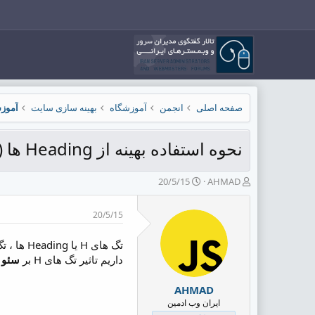
صفحه اصلی
انجمن
آموزشگاه
بهینه سازی سایت
آموز
نحوه استفاده بهینه از Heading ها (تگ های h1,h2,..) در سئو
ش
ت
20/5/15
AHMAD
ر
ا
و
ر
20/5/15
ع
ی
ک
خ
ن
ش
تگ های 
ن
ر
داریم تاثیر تگ های H بر
سئو 
د
و
ه
ع
AHMAD
م
ایران وب ادمین
و