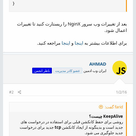
}
بعد از تغییرات وب سرور NginX را ریستارت کنید تا تغییرات
اعمال شود.
برای اطلاعات بیشتر به
اینجا
و
اینجا
مراجعه کنید.
AHMAD
ایران وب ادمین
عضو کادر مدیریت
ناظر انجمن
#2
1/2/16
farid گفت:
KeepAlive چیست؟
روشی برای حفظ کانکشن قبلی برای استفاده در درخواست های
جدید است و بدینگونه از ایجاد کانکشن
tcp
جدید برای درخواست
جدید جلوگیری می شود.