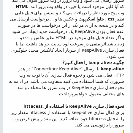
که آیا فایل موجود است یا خیر، در واقع وب بروز ابتدا
HTML
وب پیج مورد نظر را دریافت می کند و سپس برای فایل هایی
نظیر
css
،
جاوا اسکریپت
و عکس ها و ... درخواست ارسال می
کند و در نتیجه به ازای هر یک از این درخواست ها در صورت
عدم فعال بودن KeepAlive یک درخواست جدید ایجاد می شود
و اگر تعداد فایل های موجود در HTML نظیر عکس و css و ...
زیاد باشد اثر منفی در سرعت لود سایت خواهد داشت اما با
فعال سازی KeepAlive از سربار ایجاد کانکشن مجدد جلوگیری
می شود.
چگونه keep-alive را فعال کنیم؟
keep-alive
با ارسال "Connection: Keep-Alive" در هدر
HTTP فعال می شود و نحوه فعال سازی آن با توجه به وب
سروری که شما استفاده می کنید متفاوت می باشد. در ادامه به
نحوه فعال سازی KeepAlive در وب سرور ها مختلف و متد
های مختلف معمول خواهیم پرداخت.
نحوه فعال سازی KeepAlive با استفاده از .httacess
برای فعال سازی keep-alive با استفاده از httacess مقدار زیر
را به فایل httacess خود اضافه کنید. این مقدار پیش فرض وب
سرور را بازنویسی می کند.