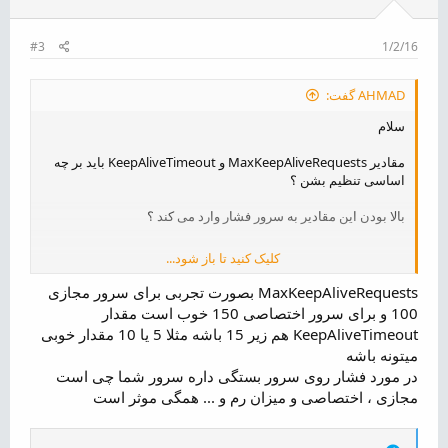
نحوه فعال سازی KeepAlive با استفاده از .httacess
برای فعال سازی keep-alive با استفاده از httacess مقدار زیر را به
فایل httacess خود اضافه کنید. این مقدار پیش فرض وب سرور را
#3
1/2/16
بازنویسی می کند.
کد:
AHMAD گفت:
<ifModule mod_headers.c> Header set Connection ke
سلام
مقادیر MaxKeepAliveRequests و KeepAliveTimeout باید بر چه
اساسی تنظیم بشن ؟
فعال سازی keep-alive در Apache ( آپاچی )
برای فعال سازی KeepAlive در آپاچی مقادیری مشابه زیر در
بالا بودن این مقادیر به سرور فشار وارد می کند ؟
تنظیمات آپاچی انجام دهید:
کد:
کلیک کنید تا باز شود...
.
#

MaxKeepAliveRequests بصورت تجربی برای سرور مجازی
# KeepAlive: Whether or not to allow persistent co
100 و برای سرور اختصاصی 150 خوب است مقدار
# one request per connection). Set to "Off" to dea
KeepAliveTimeout هم زیر 15 باشه مثلا 5 یا 10 مقدار خوبی
#

میتونه باشه
KeepAlive On

در مورد فشار روی سرور بستگی داره سرور شما چی است
#

مجازی ، اختصاصی و میزان رم و ... همگی موثر است
# MaxKeepAliveRequests: The maximum number of requ
# during a persistent connection. Set to 0 to allo
# We recommend you leave this number high, for max