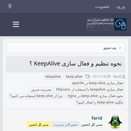
ورود
عضویت
وب سرور
نحوه تنظیم و فعال سازی KeepAlive ؟
ش
ت
ب
31/1/16
farid
keepalive
keep-alive
ر
ا
ر
فعال سازی keep-alive در apache
و
ر
چ
فعال سازی keepalive با استفاده از .httacess
مدیریت سرور
ع
ی
س
نحوه فعال سازی keep-alive در nginx
چرا از keep-alive استفاده می کنیم؟
ک
خ
پ
ن
چگونه keep-alive را فعال کنیم؟
ش
ه
ن
ر
ا
د
و
farid
ه
ع
م
مدیر کل انجمن
عضو کادر مدیریت
مدیر کل انجمن
و