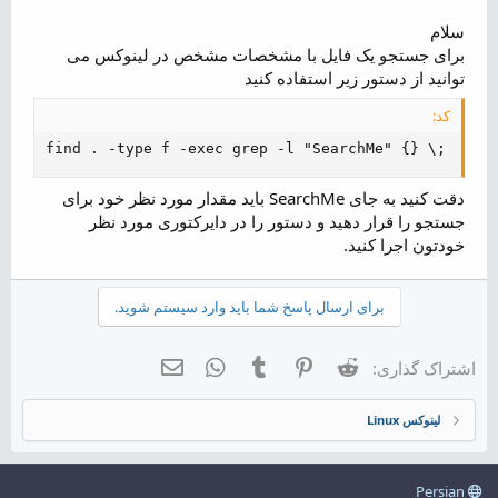
م
و
سلام
ض
برای جستجو یک فایل با مشخصات مشخص در لینوکس می
و
توانید از دستور زیر استفاده کنید
ع
کد:
find . -type f -exec grep -l "SearchMe" {} \;
دقت کنید به جای SearchMe باید مقدار مورد نظر خود برای
جستجو را قرار دهید و دستور را در دایرکتوری مورد نظر
خودتون اجرا کنید.
برای ارسال پاسخ شما باید وارد سیستم شوید.
Reddit
Pinterest
Tumblr
WhatsApp
ایمیل
اشتراک گذاری:
لینوکس Linux
Persian