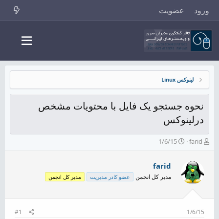
ورود
عضویت
لینوکس Linux
نحوه جستجو یک فایل با محتویات مشخص
درلینوکس
ش
ت
1/6/15
farid
ر
ا
و
ر
farid
ع
ی
ک
خ
مدیر کل انجمن
عضو کادر مدیریت
مدیر کل انجمن
ن
ش
ن
ر
د
و
ه
ع
#1
1/6/15