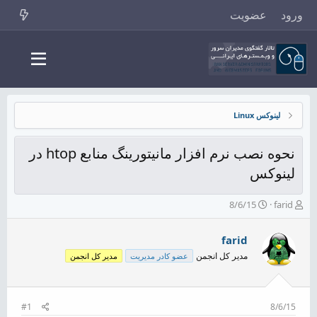
ورود
عضویت
لینوکس Linux
نحوه نصب نرم افزار مانیتورینگ منابع htop در
لینوکس
ش
ت
8/6/15
farid
ر
ا
و
ر
farid
ع
ی
ک
خ
مدیر کل انجمن
عضو کادر مدیریت
مدیر کل انجمن
ن
ش
ن
ر
د
و
ه
ع
#1
8/6/15