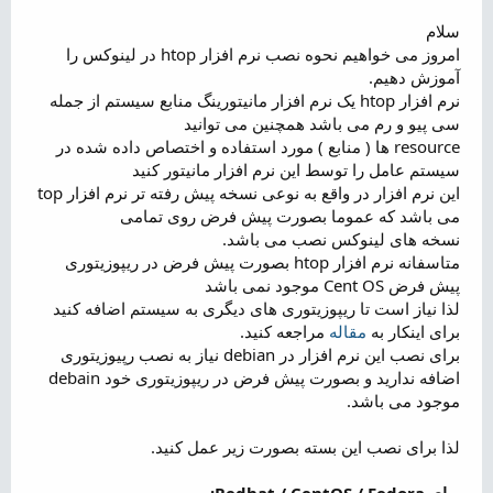
م
و
سلام
ض
امروز می خواهیم نحوه نصب نرم افزار htop در لینوکس را
و
آموزش دهیم.
ع
نرم افزار htop یک نرم افزار مانیتورینگ منابع سیستم از جمله
سی پیو و رم می باشد همچنین می توانید
resource ها ( منابع ) مورد استفاده و اختصاص داده شده در
سیستم عامل را توسط این نرم افزار مانیتور کنید
این نرم افزار در واقع به نوعی نسخه پیش رفته تر نرم افزار top
می باشد که عموما بصورت پیش فرض روی تمامی
نسخه های لینوکس نصب می باشد.
متاسفانه نرم افزار htop بصورت پیش فرض در ریپوزیتوری
پیش فرض Cent OS موجود نمی باشد
لذا نیاز است تا ریپوزیتوری های دیگری به سیستم اضافه کنید
برای اینکار به
مقاله
مراجعه کنید.
برای نصب این نرم افزار در debian نیاز به نصب رپیوزیتوری
اضافه ندارید و بصورت پیش فرض در ریپوزیتوری خود debain
موجود می باشد.
لذا برای نصب این بسته بصورت زیر عمل کنید.
برای Redhat / CentOS / Fedora: