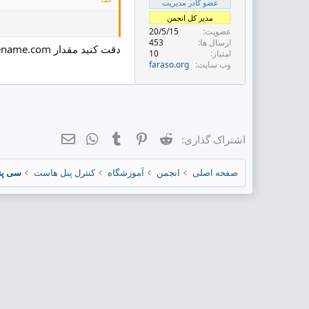
عضو کادر مدیریت
ض
و
مدیر کل انجمن
ع
عضویت
20/5/15
ارسال ها
453
دقت کنید مقدار sitename.com را با نام دامنه مورد نظر جایگزین کنید.
امتیاز
10
وب سایت
faraso.org
Reddit
Pinterest
Tumblr
ایمیل
WhatsApp
اشتراک گذاری:
صفحه اصلی
انجمن
آموزشگاه
کنترل پنل هاست
سی پنل l/WHM