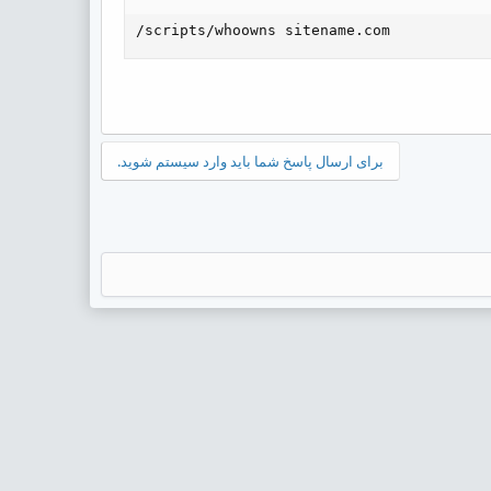
/scripts/whoowns sitename.com
برای ارسال پاسخ شما باید وارد سیستم شوید.