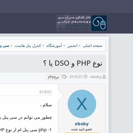
صفحه اصلی
انجمن
آموزشگاه
کنترل پنل هاست
سی پنل l/WHM
نوع PHP و DSO یا ؟
ش
ت
ب
31/5/21
xboby
نوعphp
ر
ا
ر
و
ر
چ
31/5/21
ع
ی
س
X
ک
خ
پ
ن
ش
ه
سلام ،
ن
ر
ا
د
و
چطور می توانم در سی پنل بد
ه
ع
xboby
م
عضو تایید شده
1- php سی پنل ام از نوع suPHP است یا PHPSuExec ؟
و