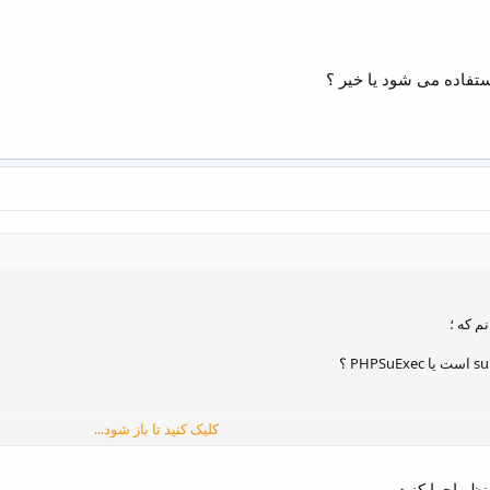
م که ؛
کلیک کنید تا باز شود...