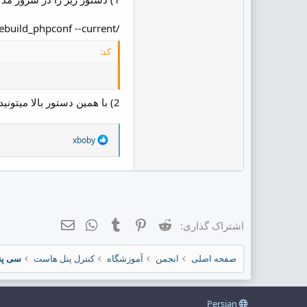
/usr/local/cpanel/bin/rebuild_phpconf --current
کد:
2) با همین دستور بالا میتونید چک کنید
R
xboby
e
a
c
t
i
o
n
Reddit
Pinterest
Tumblr
ایمیل
WhatsApp
اشتراک گذاری:
s
:
صفحه اصلی
انجمن
آموزشگاه
کنترل پنل هاست
سی پنل l/WHM
Persian