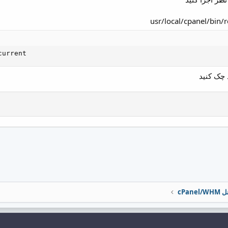
current
cPane