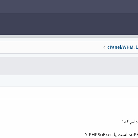
cPane
انم که ؛