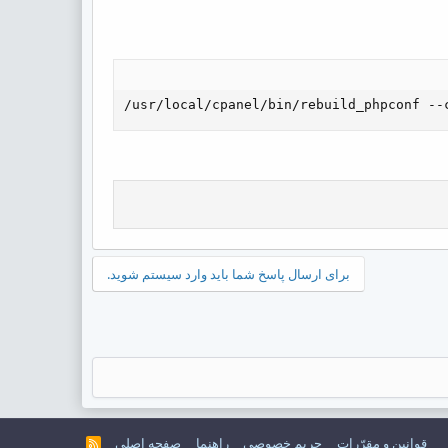
/usr/local/cpanel/bin/rebuild_phpconf --
برای ارسال پاسخ شما باید وارد سیستم شوید.
قوانین و مقرّرات
حریم خصوصی
راهنما
صفحه اصلی
R