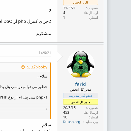
ض
کاربر انجمن
و
عضویت
31/5/21
و
ع
ارسال ها
4
امتیاز
1
2-برای کنترل php از DSO استفاده می شود یا خیر ؟
متشکرم
14/6/21
xboby گفت:
سلام ،
farid
چطور می توانم در سی پنل بدان
مدیر کل انجمن
عضو کادر مدیریت
1- php سی پنل ام از نوع suPHP است یا PHPSuExec ؟
مدیر کل انجمن
و
عضویت
20/5/15
ارسال ها
453
امتیاز
10
2-برای کنترل php از DSO استفاده می شود یا خیر ؟
وب سایت
faraso.org
سلام
متشکرم
1) دستور زیر را در سرور مد نظر اجرا کنید