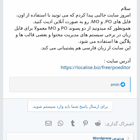
ض
سلام
و
امروز سایت جالبی پیدا کردم که می تونید با استفاده از اون،
ع
فایل های PO. و MO. رو به صورت آنلاین ادیت کنید.
همونطور که میدونید از دو پسوند PO و MO معمولا برای فایل
زبان در برخی سیستم های مدیریت محتوا و بعضی قالب ها و
پلاگین ها استفاده می شود.
این سایت از زبان فارسی هم پشتیبانی می کند.
آدرس سایت :
https://localise.biz/free/poeditor
R
amin
e
a
c
t
برای ارسال پاسخ شما باید وارد سیستم شوید.
i
o
n
Reddit
Pinterest
Tumblr
WhatsApp
ایمیل
اشتراک گذاری:
s
:
وردپرس Wordpress