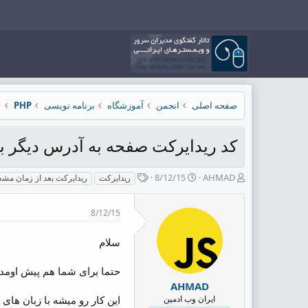
صفحه اصلی
انجمن
آموزشگاه
برنامه نویسی
PHP
کد ریدایرکت صفحه به آدرس دیگر با hp
ش
ت
ب
8/12/15
AHMAD
ریدایرکت
ریدایرکت بعد از زمان م
ر
ا
ر
و
ر
چ
8/12/15
ع
ی
س
ک
خ
پ
ن
ش
ه
سلام
ن
ر
ا
د
و
حتما برای شما هم پیش اومده
ه
ع
AHMAD
م
ایران وب ادمین
و