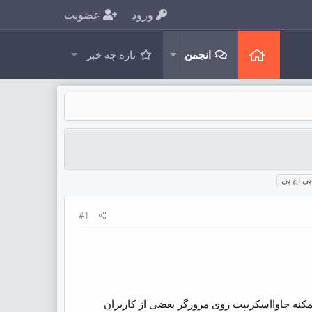
ورود
عضویت
انجمن
تازه چه خبر
پی اچ پی
#1
html ، و .. انجام داد اما از اونجایی که ممکنه جاوااسکریپت روی مرورگر بعضی از کاربران