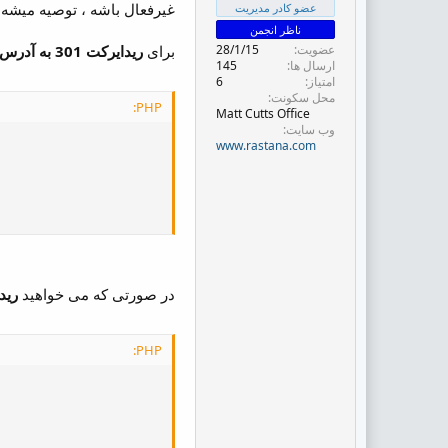
ض
غیرفعال باشه ، توصیه میشه اگر روی ه
عضو کادر مدیریت
و
ناظر انجمن
ع
عضویت
28/1/15
برای
ریدایرکت 301 به آدرس جدید
ارسال ها
145
امتیاز
6
محل سکونت
PHP:
Matt Cutts Office
وب سایت
www.rastana.com
در صورتی که می خواهید
رید
PHP: