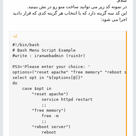
ض
در نمونه کد زیر می توانید ساخت منو رو در بش ببینید.
و
این کد سه گزینه دارد که با انتخاب هر گزینه کدی که قرار دادید
ع
اجرا می شود:
کد:
#!/bin/bash

# Bash Menu Script Example

#write : iranwebadmin (ruin3r)

PS3='Please enter your choice: '

options=("reset apache" "free memory" "reboot serve
select opt in "${options[@]}"

do

    case $opt in

        "reset apache")

            service httpd restart

            ;;

        "free memory")

            free -m

            ;;

        "reboot server")

            reboot
