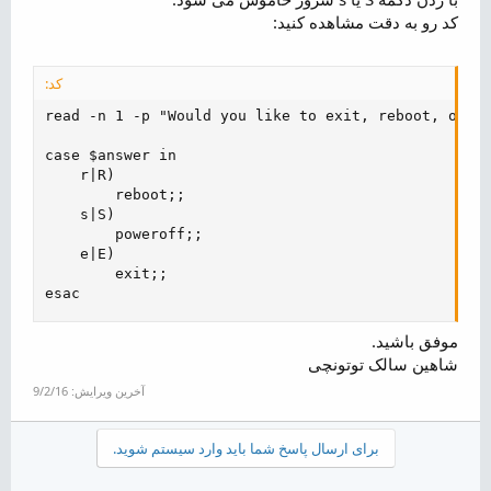
کد رو به دقت مشاهده کنید:
کد:
read -n 1 -p "Would you like to exit, reboot, or sh
case $answer in

    r|R)

        reboot;;

    s|S)

        poweroff;;

    e|E)

        exit;;

esac
موفق باشید.
شاهین سالک توتونچی
آخرین ویرایش:
9/2/16
برای ارسال پاسخ شما باید وارد سیستم شوید.