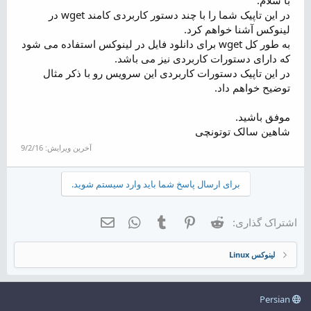
ض
در این تاپیک شما را با چند دستور کاربردی کامند wget در
و
لینوکس آشنا خواهم کرد.
ع
به طور کل wget برای دانلود فایل در لینوکس استفاده می شود
که دارای دستورات کاربردی نیز می باشد.
در این تاپیک دستورات کاربردی این سرویس رو با ذکر مثال
توضیح خواهم داد.
موفق باشید.
شاهین سالک توتونچی
آخرین ویرایش:
9/2/16
برای ارسال پاسخ شما باید وارد سیستم شوید.
Reddit
Pinterest
Tumblr
WhatsApp
ایمیل
اشتراک گذاری:
لینوکس Linux
Persian