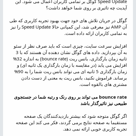
Speed Update گوگل بر تمامی کاربران اعمال می شود. این
ض
آپدیت چه تاثیری بر روی شما خواهد داشت؟
و
ع
گوگل در جریان تلاش های خود جهت بهبود تجربه کاربری که طی
آن AMP نیز معرفی شد، این کمپانی حالا Speed Update را نیز
به تمامی کاربران ارائه داده است.
افزایش سرعت سایت، چیزی است که باید صرف نظر از سئو
به آن بپردازید. داده های گوگل نشان دهنده آن هستند که با 3
ثانیه زمان بارگذاری، بانس ریت (bounce rate) به اندازه 32%
افزایش می یابد (در مقایسه با زمان بارگذاری یک ثانیه ای) و
زمان بارگذاری 5 ثانیه ای می تواند بانس ریت شما را به 90%
برساند. فراموش نکنید، بانس ریت به معنی از دست دادن
مشتری های بالقوه است.
bounce rate می تواند بر روی رنک و رتبه شما در جستجوی
طبیعی نیز تاثیرگذار باشد
اگر گوگل متوجه شود که بیشتر بازدیدکنندگان یک صفحه
مستقیما به صفحه نتایج برمی گردند، فکر می کند این صفحه
تجربه کاربری خوبی ارائه نمی دهد.