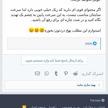
اگر محتوای قوی ای دارید که رنک خیلی خوبی دارد اما سرعت
سایتتان مناسب نیست، به این سرعت پایین به چشم یک تهدید
نگاه کنید و در صدد چاره ای برای رفع آن باشید.
امیدوارم این مطلب بهخ دردتون بخوره
R
msm
e
a
c
t
برای ارسال پاسخ شما باید وارد سیستم شوید.
i
o
n
Reddit
Pinterest
Tumblr
WhatsApp
ایمیل
اشتراک گذاری:
s
:
بهینه سازی سایت
Persian
قوانین و مقرّرات
حریم خصوصی
راهنما
صفحه اصلی
R