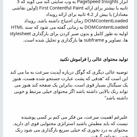
ابزار PageSpeed Insights به وب سایتی کند می گوید که 3
ثانیه یا بیشتر برای ارائه First Contentful Paint (اولین نقاشی
معنادار) یا بیش از 4.2 ثانیه برای ارائه رویداد
DOMContentLoaded زمان احتیاج داشته باشد. رویداد
DOMContentLoaded به زمانی گفته می شود که سند HTML
اولیه به طور کامل و بدون صبر کردن برای بارگذاری stylesheet
ها، تصاویر و subframe ها بارگذاری و تحلیل شده است.
تولید محتوای عالی را فراموش نکنید
توصیه عالی دیگری که گوگل درباره آپدیت سرعت به ما می کند
این است که “هدفی که پشت عبارت جستجو شده هست، هنوز
یک سیگنال بسیار قوی است. بنابراین یک صفحه کند هنوز می
تواند رنک بالایی داشته باشد اگر محتوای خیلی مرتبط و خوبی
داشته باشد”
علیرغم اهمیت سرعت، من فکر می کنم بر کسی پوشیده
نیست که باید مطمئن باشید استراتژی محتوایی قوی ای دارید.
محتوای به درد نخوری که خیلی سریع بارگذاری می شود رنک
خوبی نخواهد گرفت.