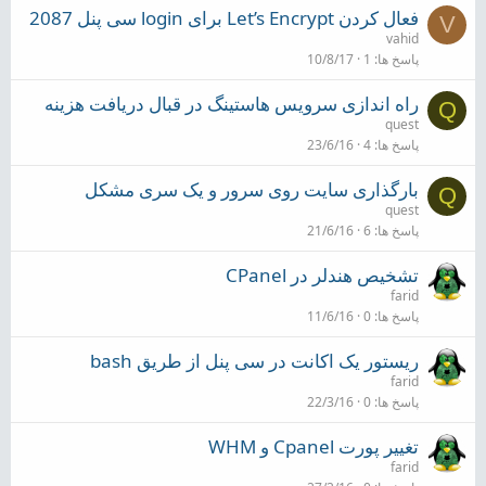
فعال کردن Let’s Encrypt برای login سی پنل 2087
V
vahid
پاسخ ها
1
10/8/17
راه اندازی سرویس هاستینگ در قبال دریافت هزینه
Q
quest
پاسخ ها
4
23/6/16
بارگذاری سایت روی سرور و یک سری مشکل
Q
quest
پاسخ ها
6
21/6/16
تشخیص هندلر در CPanel
farid
پاسخ ها
0
11/6/16
ریستور یک اکانت در سی پنل از طریق bash
farid
پاسخ ها
0
22/3/16
تغییر پورت Cpanel و WHM
farid