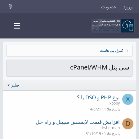
ورود
عضویت
کنترل پنل هاست
سی پنل cPanel/WHM
فیلتر
نوع PHP و DSO یا ؟
X
xboby
پاسخ ها
1
14/6/21
افزایش قیمت لایسنس سیپنل و راه حل
D
drsherman
پاسخ ها
1
31/10/19