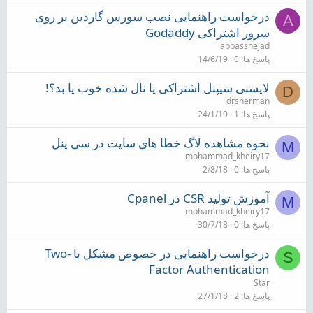
درخواست راهنمایی نصب سورس گاردین بر روی
A
سرور اشتراکی Godaddy
abbassnejad
پاسخ ها
0
14/6/19
لایسنی سیپنل اشتراکی یا نال شده خوب یا بد؟!
D
drsherman
پاسخ ها
1
24/1/19
نحوه مشاهده لاگ خطا های سایت در سی پنل
M
mohammad_kheiry17
پاسخ ها
0
2/8/18
آموزش تولید CSR در Cpanel
M
mohammad_kheiry17
پاسخ ها
0
30/7/18
درخواست راهنمایی در خصوص مشکل با Two-
S
Factor Authentication
Star
پاسخ ها
2
27/1/18