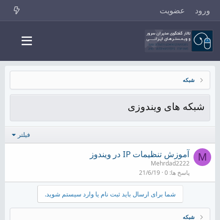
ورود
عضویت
شبکه
شبکه های ویندوزی
فیلتر
آموزش تنظیمات IP در ویندوز
M
Mehrdad2222
پاسخ ها
0
21/6/19
شما برای ارسال باید ثبت نام یا وارد سیستم شوید.
شبکه