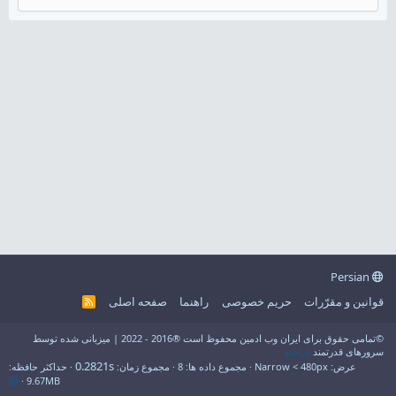
Persian
قوانین و مقرّرات
حریم خصوصی
راهنما
صفحه اصلی
R
S
S
©تمامی حقوق برای ایران وب ادمین محفوظ است ®2016 - 2022 | میزبانی شده توسط
سرورهای قدرتمند
فراسو
0.2821s
عرض
مجموع داده ها
8
مجموع زمان
حداکثر حافظه
9.67MB