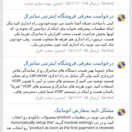
farshid
ارسال #11
20/1/17
انجمن:
بهینه سازی سایت
درخواست معرفی فروشگاه اینترنتی سانترال
کمی با مباحث شبکه آشنا باشید می تونیدخودتون راه اندازی کنید مگر
اینکه تنظیمات پیشرفته بخواید مثل اینکه از دیتابیس کد بخونه و.. که
اونها بحثش جداست. قیمت سخت افزارش با سانترال تقریبا یکی
هست. درمورد راه اندازی هم تعرفه ها متفاوت هست . ولی خودتون
چک کنید می تونید راه اندازی کنید چون بیشترش پنل...
farshid
ارسال #4
19/1/17
انجمن:
سخت افزار
درخواست معرفی فروشگاه اینترنتی سانترال
سلام عموما بهتر هست دستگاه های سانترال رو از نمایندگی هاش
خریداری کنید. ولی اگر تمایل به راه اندازی call center برای محلی
هستید توصیه می کنیم از سیستم های مبتی بر آیپی یا همون VOIP
استفاده کنید. چون هزینه های سانترال و سیستم های VOIP "تقریبا"
یکسان هست و اینکه در سیستم VOIP شما خیلی دسترسی های...
farshid
ارسال #2
18/1/17
انجمن:
سخت افزار
مشکل تایید سفارش اتوماتیک
سلام می تونید در تنظیمات product محصولات دانلودی رو انتخاب
کنید. و در تب module settings گزینه "Automatically setup the
product as soon as the first payment is received" رو انتخاب بعد