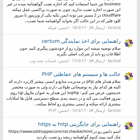
business ش حتما استفاده کنید که اجازه نصب گواهینامه میده در غیر
این صورت اجازه نصب ندارید. چون به صورت پراکسی عمل میکنه
cloudflare در 2 مسیر می تونه ایمن بکنه یکی از ویزیتور تا سرور
کلود فلیر که در این حالت اگر بخواید گواهینامه شما نصب...
farshid
ارسال #2
18/3/17
انجمن:
شبکه
راهنمایی برای اخذ نمایندگی certum
سلام توصیه میشه این موارد رو از خودشون پیگیری کنید. چون
اطلاعات رو باید از شرکت اصلی بگیرید
farshid
ارسال #2
17/3/17
انجمن:
خدمات تحت وب
حالت ها و سیستم های حفاظتی PHP
سلام هندلر های php در مدیریت منابع و ایمنی بیشتر کاربرد دارند که
البته هر کدام نیاز به توضیحاتی طولانی دارند ولی به صورت مختصر
خدمتتون عرض می کنم : suphp این هندلر به عنوان ماژول cgi روی
سرور فعالیت می کند و در دسته بندی سطح دسترسی فایل ها امکانات
بیشتری ارائه میکنه و ایمنی بیشتری رو لحاظ میکنه...
farshid
ارسال #2
10/3/17
انجمن:
PHP
راهنمایی برای جایگزینی http به https
اسم دامین رو در https://www.sslshopper.com/ssl-checker.html
چک کنید ببیند کدوم گواهینامه ریشه رو نصب نکردید