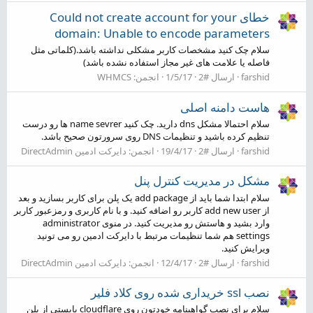
خطای Could not create account for your
domain: Unable to encode parameters
سلام چک کنید مشخصات کاربر مشکلی نداشته باشد.(کلماتی مثل
فاصله یا علامت های غیر مجاز استفاده نشده باشد)
farshid
ارسال #2
1/5/17
انجمن:
WHMCS
هاست دامنه اصلی
سلام احتمالا مشکل dns دارید. چک کنید name sevrer ها رو درست
تنظیم کرده باشید و تنظیمات DNS روی سرورتون صحیح باشد.
farshid
ارسال #2
19/4/17
انجمن:
دایرکت ادمین DirectAdmin
مشکل در مدیریت کنترل پنل
سلام ابتدا شما باید از add package یک پلن برای کاربر بسازید و بعد
از add new user کاربر رو اضافه کنید. و با نام کاربری و رمزعبور کاربر
وارد بشید و هاستش رو مدیریت کنید. در منوی administrator
settings هم شما تنظیمات مرتبط با دایرکت ادمین رو می تونید
ویرایش کنید.
farshid
ارسال #2
12/4/17
انجمن:
دایرکت ادمین DirectAdmin
نصب ssl خریداری شده روی کلاد فلیر
سلام برای نصب گواهینامه خودتون روی cloudflare بایستی از پلن