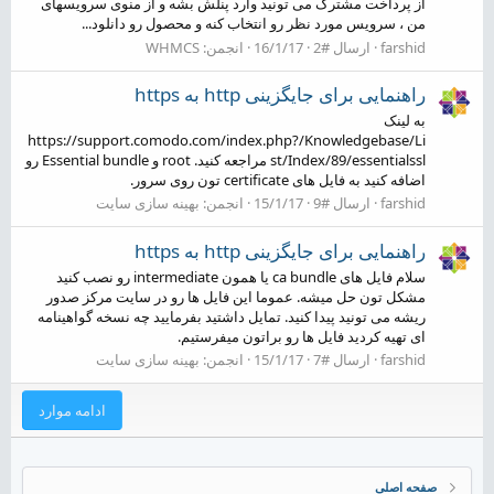
از پرداخت مشترک می تونید وارد پنلش بشه و از منوی سرویسهای
من ، سرویس مورد نظر رو انتخاب کنه و محصول رو دانلود...
farshid
ارسال #2
16/1/17
انجمن:
WHMCS
راهنمایی برای جایگزینی http به https
به لینک
https://support.comodo.com/index.php?/Knowledgebase/Li
st/Index/89/essentialssl مراجعه کنید. root و Essential bundle رو
اضافه کنید به فایل های certificate تون روی سرور.
farshid
ارسال #9
15/1/17
انجمن:
بهینه سازی سایت
راهنمایی برای جایگزینی http به https
سلام فایل های ca bundle یا همون intermediate رو نصب کنید
مشکل تون حل میشه. عموما این فایل ها رو در سایت مرکز صدور
ریشه می تونید پیدا کنید. تمایل داشتید بفرمایید چه نسخه گواهینامه
ای تهیه کردید فایل ها رو براتون میفرستیم.
farshid
ارسال #7
15/1/17
انجمن:
بهینه سازی سایت
ادامه موارد
صفحه اصلی