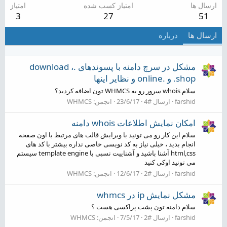
ارسال ها
امتیاز کسب شده
امتیاز
3
27
51
ارسال ها
درباره
مشکل در سرچ دامنه با پسوندهای .download ،
.shop و .online و نظایر اینها
سلام whois سرور رو به WHMCS تون اضافه کردید؟
farshid
ارسال #4
23/6/17
انجمن:
WHMCS
امکان نمایش اطلاعات whois دامنه
سلام این کار رو می تونید با ویرایش قالب های مرتبط با اون صفحه
انجام بدید ، خیلی نیاز به کد نویسی خاصی نداره بیشتر با کد های
html,css آشنا باشید و آشناییت نسبی با template engine سیستم
می تونید اوکی کنید
farshid
ارسال #2
12/6/17
انجمن:
WHMCS
مشکل نمایش ip در whmcs
سلام دامنه تون پشت پراکسی هست ؟
farshid
ارسال #2
7/5/17
انجمن:
WHMCS