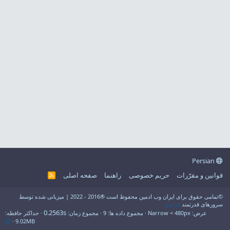
Persian
قوانین و مقرّرات
حریم خصوصی
راهنما
صفحه اصلی
R
S
S
©تمامی حقوق برای ایران وب ادمین محفوظ است ®2016 - 2022 | میزبانی شده توسط
سرورهای قدرتمند
فراسو
0.2563s
عرض
مجموع داده ها
9
مجموع زمان
حداکثر حافظه
9.02MB