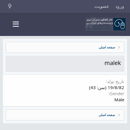
ورود
عضویت
صفحه اصلی
malek
تاریخ تولد
19/8/82 (سن: 43)
Gender
Male
صفحه اصلی