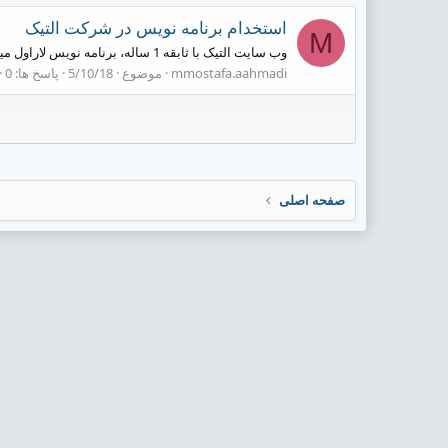
استخدام برنامه نویس در شرکت التیک
M
وب سایت التیک با ثابقه 1 ساله، برنامه نویس لاراول میپذیرد متقاضیان لطفا رزومه خود را ارسال فرمایند
mmostafa.aahmadi
موضوع
5/10/18
پاسخ ها: 0
صفحه اصلی