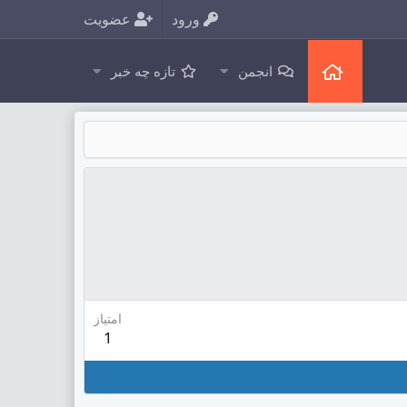
ورود
عضویت
انجمن
تازه چه خبر
امتیاز
1