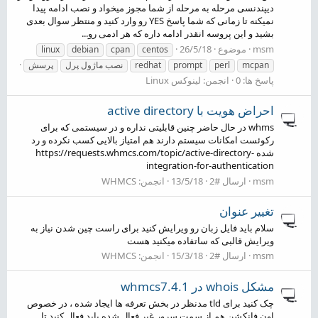
دیپندنسی مرحله به مرحله از شما مجوز میخواد و نصب ادامه پیدا
نمیکنه تا زمانی که شما پاسخ YES رو وارد کنید و منتظر سوال بعدی
بشید و این پروسه انقدر ادامه داره که هر ادمی رو...
msm
موضوع
26/5/18
linux
debian
cpan
centos
mcpan
perl
prompt
redhat
نصب ماژول پرل
پرسش
پاسخ ها: 0
انجمن:
لینوکس Linux
احراض هویت با active directory
whms در حال حاضر چنین قابلیتی نداره و در سیستمی که برای
رکوئست امکانات سیستم دارند هم امتیاز بالایی کسب نکرده و رد
شده https://requests.whmcs.com/topic/active-directory-
integration-for-authentication
msm
ارسال #2
13/5/18
انجمن:
WHMCS
تغییر عنوان
سلام باید فایل زبان رو ویرایش کنید برای راست چین شدن نیاز به
ویرایش قالبی که ساتفاده میکنید هست
msm
ارسال #2
15/3/18
انجمن:
WHMCS
مشکل whois در whmcs7.4.1
چک کنید برای tld مدنظر در بخش تعرفه ها ایجاد شده ، در خصوص
اون فانکشن هم از سمت سرور غیر فعال شده باید فعال کنید تا