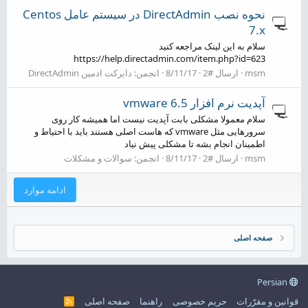
نحوه نصب DirectAdmin در سیستم عامل Centos
7.x
سلام به این لینک مراجعه کنید
https://help.directadmin.com/item.php?id=623
msm
ارسال #2
8/11/17
انجمن:
دایرکت ادمین DirectAdmin
آپدیت نرم افزار vmware 6.5
سلام معمولا مشکلی بابت آپدیت نیست اما همیشه کار روی
سرورهایی مثل vmware که هاست اصلی هستند باید با احتیاط و
اطمینان انجام بشه تا مشکلی پیش نیاد
msm
ارسال #2
8/11/17
انجمن:
سوالات و مشکلات
ادامه موارد
صفحه اصلی
Persian
قوانین و مقرّرات
حریم خصوصی
راهنما
صفحه اصلی
R