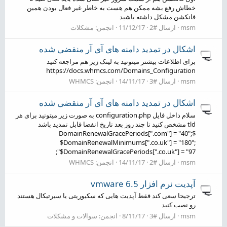
خطاش رفع بشه ممکن هم هست به خاطر غیر فعال بودن همین
فانکشن مشکل داشته باشید
msm
ارسال #2
11/12/17
انجمن:
مشکلات
اشکال در تمدید دامنه های آی آر منقضی شده
برای اطلاعات بیشتر میتونید به لینک زیر هم مراجعه کنید
https://docs.whmcs.com/Domains_Configuration
msm
ارسال #3
14/11/17
انجمن:
WHMCS
اشکال در تمدید دامنه های آی آر منقضی شده
سلام داخل فایل configuration.php به صورت زیر میتونید برای هر
tld مشخص کنید تا چند روز بعد تاریخ انفضا قابل تمدید باشد
$DomainRenewalGracePeriods[".com"] = "40";
$DomainRenewalMinimums[".co.uk"] = "180";
$DomainRenewalGracePeriods[".co.uk"] = "97";
msm
ارسال #2
14/11/17
انجمن:
WHMCS
آپدیت نرم افزار vmware 6.5
ترجیحا سعی کند فقط آپدیت هایی که سکیوریتی یا سیرتیکال هستند
رو نصب کنید
msm
ارسال #3
8/11/17
انجمن:
سوالات و مشکلات