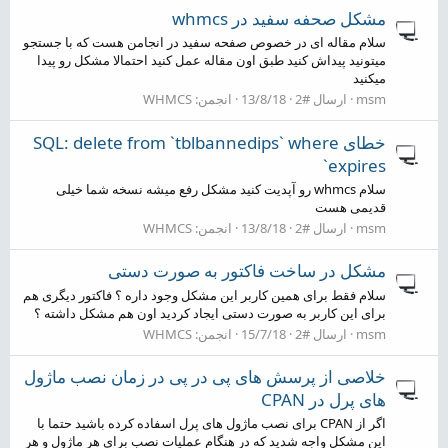
مشکل صحفه سفید در whmcs
سلام مقاله ای در خصوص صفحه سفید در انجامن هست که با جستجو
میتونید پیداش کنید طبق اون مقاله عمل کنید احتمالا مشکل رو پیدا
میکنید
msm
ارسال #2
13/8/18
انجمن:
WHMCS
خطای SQL: delete from `tblbannedips` where
`expires
سلام whmcs رو آپدیت کنید مشکل رفع میشه نسخه شما خیلی
قدیمی هست
msm
ارسال #2
13/8/18
انجمن:
WHMCS
مشکل در ساخت فاکتور به صورت دستی
سلام فقط برای همین کاربر این مشکل وجود داره ؟ فاکتور دیگری هم
برای این کاربر به صورت دستی ایجاد کردید اون هم مشکل داشته ؟
msm
ارسال #2
15/7/18
انجمن:
WHMCS
خلاصی از پرسش های پی در پی در زمان نصب ماژول
های پرل در CPAN
اگر از CPAN برای نصب ماژول های پرل اسفاده کرده باشید حتما با
این مشکل واجه شدید که در هنگام عملیات نصب برای هر ماژول و هر