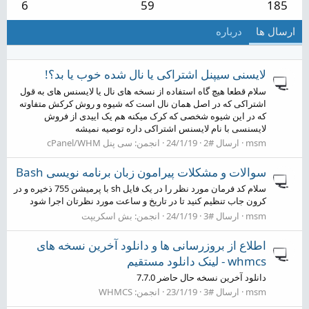
6
59
185
ارسال ها
درباره
لایسنی سیپنل اشتراکی یا نال شده خوب یا بد؟!
سلام قطعا هیچ گاه استفاده از نسخه های نال یا لایسنس های به قول
اشتراکی که در اصل همان نال است که شیوه و روش کرکش متفاوته
که در این شیوه شخصی که کرک میکنه هم یک اییدی از فروش
لایسنسی با نام لایسنس اشتراکی داره توصیه نمیشه
msm
ارسال #2
24/1/19
انجمن:
سی پنل cPanel/WHM
سوالات و مشکلات پیرامون زبان برنامه نویسی Bash
سلام کد فرمان مورد نظر را در یک فایل sh با پرمیشن 755 ذخیره و در
کرون جاب تنظیم کنید تا در تاریخ و ساعت مورد نظرتان اجرا شود
msm
ارسال #3
24/1/19
انجمن:
بش اسکریپت
اطلاع از بروزرسانی ها و دانلود آخرین نسخه های
whmcs - لینک دانلود مستقیم
دانلود آخرین نسخه حال حاضر 7.7.0
msm
ارسال #3
23/1/19
انجمن:
WHMCS