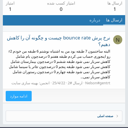
ارسال ها
امتیاز کسب شده
امتیاز
1
0
1
ارسال ها
درباره
نرخ پرش bounce rate چیست و چگونه آن را کاهش
N
دهیم؟
البته ساختمون 7 طبقه بود من به اشتباه نوشتم 6 طبقه من خودم r2
رو اینجوری حساب می کردم طبقه هفتم 0 درصدچون بام شامل
کاهش سربار نمی شود طبقه ششم 0 درصدچون بیمارستان شامل
کاهش سربار نمی شود طبقه پنجم 0 درصدچون تئاتر یا سینما شامل
کاهش سربار نمی شود طبقه چهارم 0 درصدچون رستوران شامل
کاهش سربار نمی...
Nelson#gentrt
ارسال #2
25/4/22
انجمن:
بهینه سازی سایت
ادامه موارد
صفحه اصلی