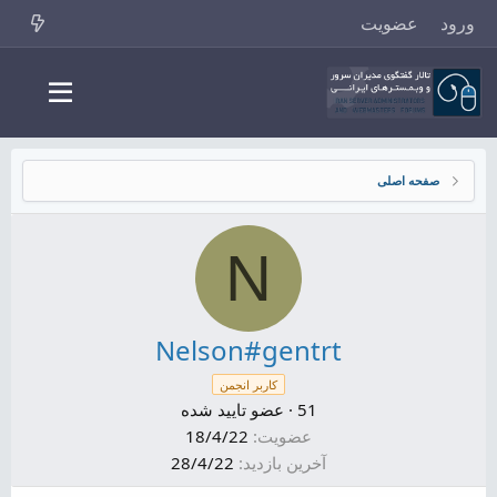
ورود
عضویت
صفحه اصلی
N
Nelson#gentrt
کاربر انجمن
51
·
عضو تایید شده
عضویت
18/4/22
آخرین بازدید
28/4/22