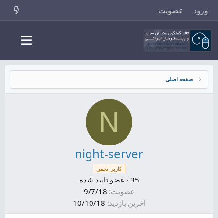
ورود
عضویت
صفحه اصلی
N
night-server
کاربر انجمن
35
·
عضو تایید شده
عضویت
9/7/18
آخرین بازدید
10/10/18