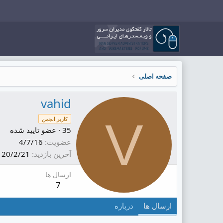
صفحه اصلی
vahid
V
کاربر انجمن
35
·
عضو تایید شده
عضویت
4/7/16
آخرین بازدید
20/2/21
ارسال ها
7
ارسال ها
درباره