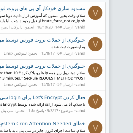
مسدود سازی خودکار آی پی های بروت فورس (brute force) دایرک
V
brute_force_notice_ip.sh از قبل وجود داشت. آیا باید کدها را در انتهای همین فایل ها که از قبل وجود داشته قرار بدم؟ 2- با...
vahid
ارسال #14
18/10/20
انجمن:
دایرکت ادمین DirectAdmin
جلوگیری از حملات بروت فورس توسط مو
V
به اینصورت ثبت شده
vahid
ارسال #6
15/8/17
انجمن:
لینوکس Linux
جلوگیری از حملات بروت فورس توسط مو
V
سلام. دوتا رول
in 3 minutes.'" SecRule REQUEST_METHOD "POST"...
vahid
ارسال #5
15/8/17
انجمن:
لینوکس Linux
فعال کردن Let’s Encrypt برای login سی پنل 2087
V
با سلام. آیا می شود از ssl ارائه شده توسط Let’s Encrypt برای لوگین cPanel استفاده کرد؟ منظورم برای آدرس server.domain.com:2087 است با تشکر
vahid
موضوع
9/8/17
پاسخ ها: 1
انجمن:
سی پنل cPanel/WHM
خطای WHMCS Daily System Cron Attention Needed بعد از آپدیت whmcs
V