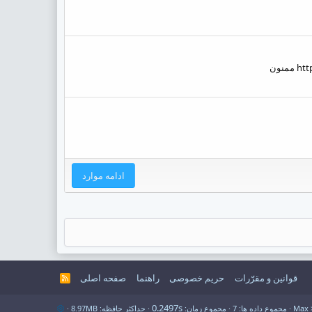
ادامه موارد
قوانین و مقرّرات
حریم خصوصی
راهنما
صفحه اصلی
R
S
S
0.2497s
مجموع داده ها
7
مجموع زمان
حداکثر حافظه
8.97MB