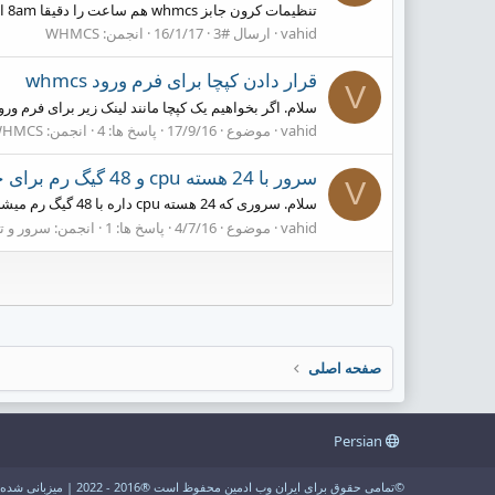
تنظیمات کرون جابز whmcs هم ساعت را دقیقا 8am انتخاب کنید. موفق باشید
vahid
ارسال #3
16/1/17
انجمن:
WHMCS
قرار دادن کپچا برای فرم ورود whmcs
V
سلام. اگر بخواهیم یک کپچا مانند لینک زیر برای فرم ورود کاربران در whmcs قرار دهیم باید چیکار کنیم؟ /clientarea.php
vahid
موضوع
17/9/16
پاسخ ها: 4
انجمن:
HMCS
سرور با 24 هسته cpu و 48 گیگ رم برای چندتا سایت خوبه؟
V
سلام. سروری که 24 هسته cpu داره با 48 گیگ رم میشه روی این سرور چندتا سایت تقریبا پربازدید میزبانی کرد؟
vahid
موضوع
4/7/16
پاسخ ها: 1
انجمن:
سرور و ت
صفحه اصلی
Persian
©تمامی حقوق برای ایران وب ادمین محفوظ است ®2016 - 2022 | میزبانی شده توسط سرورهای قدرتمند