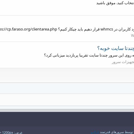
https://cp.faraso.org ممنون
W
جهیزات سرور
فراسو
عرض