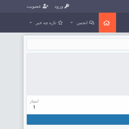
ورود
عضویت
انجمن
تازه چه خبر
امتیاز
1