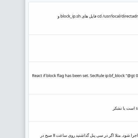
سلام. وقت بخیر. ممنون که آموزش قرار دادید. دوتا سوال دارم: 1- من خواستم طبق این آموزش عمل کنم اما در مسیر cd /usr/local/directadmin/scripts/custom فایل های block_ip.sh و
React if block flag has been set. SecRule ip:bf_block "@gt 0" "deny,status:
سلام. ساعت اجرای کرون جابز در سی پنل باید با ساعت تنظیم شده در قسمت مدیریت کرون جابز در whmcs دقیقا یکی باشد تا کرون جابز اجرا شود. مثلا اگر در سی پنل گذاشتید روی ساعت 8 صبح در