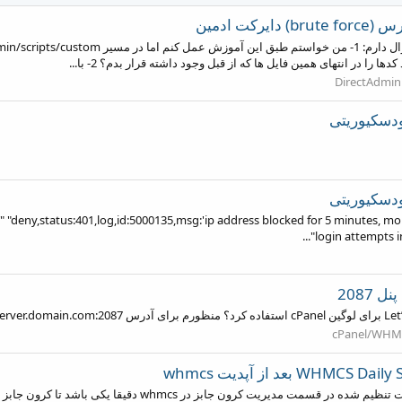
ت ادمین
دسکیوریتی
دسکیوریتی
 زیر همه ip ها رو بلاک کرد # 401,log,id:5000135,msg:'ip address blocked for 5 minutes, more than 10
login attempts 