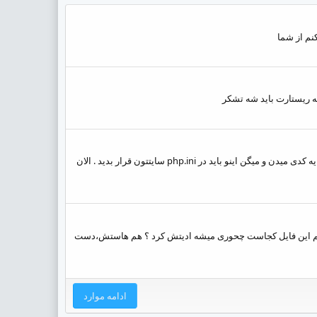
کنم از شما
نه ریستارت باید شه تشکر
با سلام مشکل بنده در حالت کلی اینه که در قسمت فهرست وردپرس نمیشه بیشتر از 200 منو اضافه کرد به یک فهرست . تو گوگل سرچ کنید یه کدی میدن و میگن اینو باید در php.ini سایتتون قرار بدید . الان
. .تو گوگل زدم همه جا میگن باید فایل php.ini رو تغییر بدین . من اصلا نمیدونم این فایل کجاست چحوری میشه ادیتش کرد ؟ هم هاستش،دست
ادامه موارد