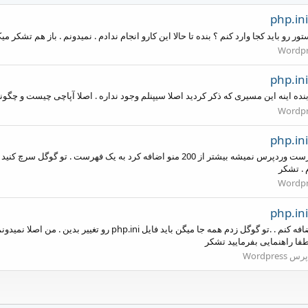
رو باید کجا وارد کنم ؟ بنده تا حالا این کارو انجام ندادم . نمیدونم . باز هم تشکر می
نده اینه این مسیری که ذکر کردید اصلا سیپنلم وجود نداره . اصلا آپاچی چیست و چگو
 . تشکر
با سلام من میخام تعداد بیشتر از ۲۰۰ منو به فهرستم اضافه کنم 
 Wordpress