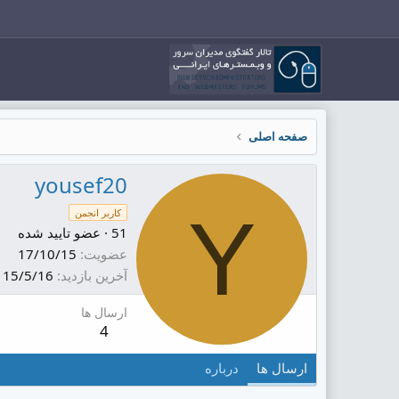
صفحه اصلی
yousef20
Y
کاربر انجمن
51
·
عضو تایید شده
عضویت
17/10/15
آخرین بازدید
15/5/16
ارسال ها
4
ارسال ها
درباره