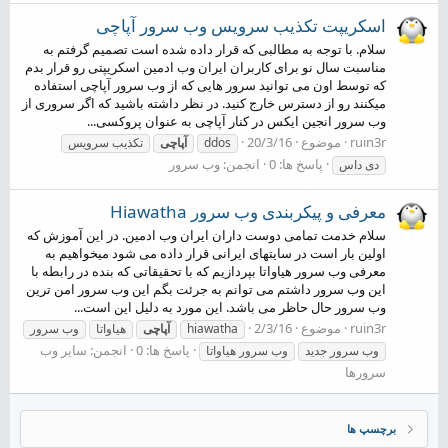
اسکریپت تکذیب سرویس وب سرور آپاچی
سلام. با توجه به مطالبی که قرار داده شده است تصمیم گرفتم به
مناسبت سال نو برای کاربران ایران وب ادمین اسکریپتی رو قرار بدم
که توسط اون می توانید سرور هایی که از وب سرور آپاچی استفاده
میکنند رو از دسترس خارج کنید. در نظر داشته باشید که اگر سروری از
وب سرور انجین ایکس در کنار آپاچی به عنوان پروکسی...
ruin3r
موضوع
20/3/16
ddos
آپاچی
تکذیب سرویس
پاسخ ها: 0
انجمن:
وب سرور
دی داس
معرفی و پیکربندی وب سرور Hiawatha
سلام خدمت تمامی دوست داران ایران وب ادمین. در این آموزش که
اولین بار است در سایتهای ایرانی قرار داده می شود میخواهیم به
معرفی وب سرور هیاواتا بپردازیم که با تحقیقاتی که بنده در رابطه با
این وب سرور داشتم می توانم به جرئت بگم این وب سرور امن ترین
وب سرور حال حاظر می باشد. این مورد به دلیل این است...
ruin3r
موضوع
2/3/16
hiawatha
آپاچی
هیاواتا
وب سرور
پاسخ ها: 0
انجمن:
سایر وب
وب سرور جدید
وب سرور هیاواتا
سرورها
برچسپ ها