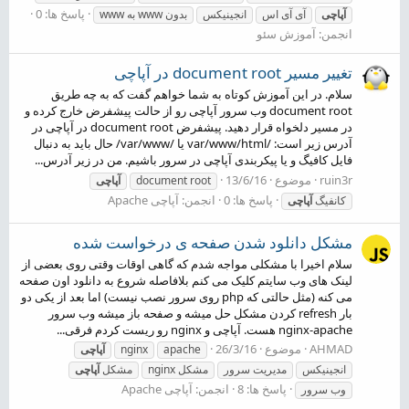
پاسخ ها: 0
آپاچی
آی آی اس
انجینیکس
بدون www به www
انجمن:
آموزش سئو
تغییر مسیر document root در آپاچی
سلام. در این آموزش کوتاه به شما خواهم گفت که به چه طریق
document root وب سرور آپاچی رو از حالت پیشفرض خارج کرده و
در مسیر دلخواه قرار دهید. پیشفرض document root در آپاچی در
آدرس زیر است: /var/www/html یا /var/www/ حال باید به دنبال
فایل کافیگ و یا پیکربندی آپاچی در سرور باشیم. من در زیر آدرس...
ruin3r
موضوع
13/6/16
document root
آپاچی
پاسخ ها: 0
انجمن:
آپاچی Apache
کانفیگ
آپاچی
مشکل دانلود شدن صفحه ی درخواست شده
سلام اخیرا با مشکلی مواجه شدم که گاهی اوقات وقتی روی بعضی از
لینک های وب سایتم کلیک می کنم بلافاصله شروع به دانلود اون صفحه
می کنه (مثل حالتی که php روی سرور نصب نیست) اما بعد از یکی دو
بار refresh کردن مشکل حل میشه و صفحه باز میشه وب سرور
nginx-apache هست. آپاچی و nginx رو ریست کردم فرقی...
AHMAD
موضوع
26/3/16
apache
nginx
آپاچی
انجینیکس
مدیریت سرور
مشکل nginx
مشکل
آپاچی
پاسخ ها: 8
انجمن:
آپاچی Apache
وب سرور