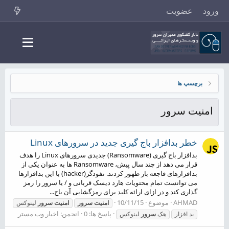
ورود
عضویت
برچسپ ها
امنیت سرور
خطر بدافزار باج گیری جدید در سرورهای Linux
بدافزار باج گیری (Ransomware) جدیدی سرورهای Linux را هدف
قرار می دهد از چند سال پیش، Ransomware ها به عنوان یکی از
بدافزارهای فاجعه بار ظهور کردند. نفوذگر(hacker) با این بدافزارها
می توانست تمام محتویات هارد دیسک قربانی و / یا سرور را رمز
گذاری کند و در ازای ارائه کلید برای رمزگشایی آن باج...
AHMAD
موضوع
10/11/15
امنیت
سرور
امنیت
سرور
لینوکس
پاسخ ها: 0
انجمن:
اخبار وب مستر
بد افزار
هک
سرور
لینوکس