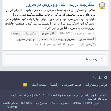
اسکریپت بررسی شل و ویروس در سرور
سلام. در اسکریپتی که به شما معرفی میکنم می توانید با اجرای آن در
بازه های زمانی مختلف که در کران جاب تنظیم میکنید سرور رو از
فایلهای آلوده بررسی کنید و در صورت نیاز آنها را پاک کنید. شایان ذکر
است که این اسکریپت موارد زیر را پشتیبانی می کند و همچنین قابلیت
بروزرسانی به صورت آنلاین را نیز دارد...
ruin3r
موضوع
19/10/15
آنالیز
سرور
اسکن شل
امنیت
امنیت
سرور
سرور
ویروسی
شل اسکنر
ویروس
سرور
پاسخ ها: 0
انجمن:
بش اسکریپت
گرفتن شل
برچسپ ها
Persian
قوانین و مقرّرات
حریم خصوصی
راهنما
صفحه اصلی
R
S
S
©تمامی حقوق برای ایران وب ادمین محفوظ است ®2016 - 2022 | میزبانی شده توسط
سرورهای قدرتمند
فراسو
0.3409s
عرض
مجموع داده ها
8
مجموع زمان
حداکثر حافظه
9.60MB