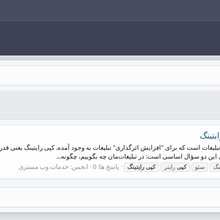
لیغات است که برای "افزایش اثرگذاری" تبلیغات به وجود آمده. کپی رایتینگ یعنی قدرت
ین دو سؤال اساسی است: در تبلیغات‌مان چه بگوییم، چگونه...
پاسخ ها: 0
انجمن:
خدمات وب مستری
نگ
سئو
کپی
رایتر
کپی
رایتینگ