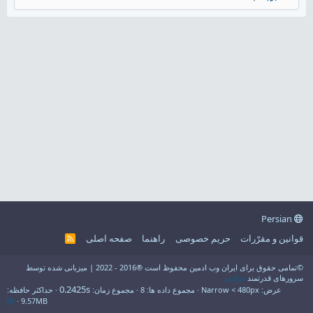
Persian
قوانین و مقرّرات
حریم خصوصی
راهنما
صفحه اصلی
R
S
S
©تمامی حقوق برای ایران وب ادمین محفوظ است ®2016 - 2022 | میزبانی شده توسط
سرورهای قدرتمند
فراسو
0.2425s
عرض
مجموع داده ها
8
مجموع زمان
حداکثر حافظه
9.57MB