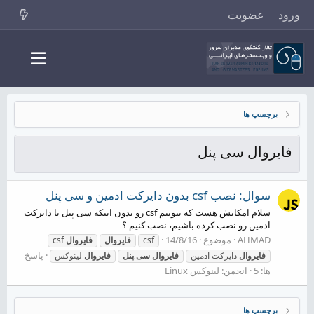
ورود
عضویت
برچسپ ها
فایروال سی پنل
سوال: نصب csf بدون دایرکت ادمین و سی پنل
سلام امکانش هست که بتونیم csf رو بدون اینکه سی پنل یا دایرکت
ادمین رو نصب کرده باشیم، نصب کنیم ؟
AHMAD
موضوع
14/8/16
csf
فایروال
فایروال
csf
پاسخ
فایروال
دایرکت ادمین
فایروال
سی
پنل
فایروال
لینوکس
ها: 5
انجمن:
لینوکس Linux
برچسپ ها