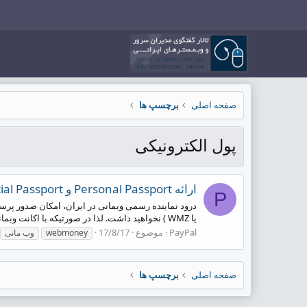
صفحه اصلی
برچسپ ها
پول الکترونیکی
ارائه Personal Passport و Initial Passport وبمانی در ایران
P
درود نماینده رسمی وبمانی در ایران، امکان صدور پرسنا
یا WMZ ) نخواهید داشت. لذا در صورتیکه با اکانت وبمانی خود، مبالغ بالایی‌ را جابجا می‌کنید، به شما توصیه...
PayPal
موضوع
17/8/17
webmoney
وب مانی
صفحه اصلی
برچسپ ها