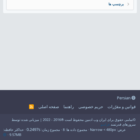
برچسپ ها
Persian
قوانین و مقرّرات
حریم خصوصی
راهنما
صفحه اصلی
R
S
S
©تمامی حقوق برای ایران وب ادمین محفوظ است ®2016 - 2022 | میزبانی شده توسط
سرورهای قدرتمند
فراسو
0.2497s
عرض
مجموع داده ها
8
مجموع زمان
حداکثر حافظه
9.57MB