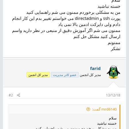
ض
خسته نباشید
و
من به مشکلی برخوردم ممنون می شم راهنمایی کنید
ع
پورت ssh و directadmin می خواستم تغییر بدم این کار انجام
دادم ولی دایرکت ادمین بالا نمی یاد
ممنون می شم اگر آموزش دقیق از منبعی در نظر دارید واسم
ارسال کنید مشکل حل کنم
ممنونم
تشکر
farid
مدیر کل انجمن
عضو کادر مدیریت
مدیر کل انجمن
#2
13/12/18
mrd6140 گفت:
سلام
خسته نباشید
من به مشکلی برخوردم ممنون می شم راهنمایی کنید