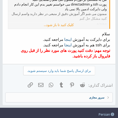
پورت ssh و directadmin می خواستم تغییر بدم این کار انجام دادم
ولی دایرکت ادمین بالا نمی یاد
ممنون می شم اگر آموزش دقیق از منبعی در نظر دارید واسم ارسال
کنید مشکل حل کنم
ممنونم
کلیک کنید تا باز شود...
تشکر
سلام
برای دایرکت به آموزش
اینجا
مراجعه کنید.
برای ssh هم به آموزش
اینجا
مراجعه کنید.
توجه مهم: دقت کنید پورت های مورد نظر را از قبل روی
فایروال باز کرده باشید.
برای ارسال پاسخ شما باید وارد سیستم شوید.
Reddit
Pinterest
Tumblr
WhatsApp
ایمیل
لینک
اشتراک گذاری:
سرور مجازی
Persian