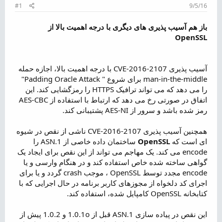
م
#1
9/5/16
و
ض
باز هم آسیب پذیری های دیگری با درجه اهمیت بالا از
و
OpenSSL
ع
آسیب پذیری CVE-2016-2107 با درجه اهمیت بالا، اجازه حمله
man-in-the-middle برای شروع " Padding Oracle Attack"
را می دهد که می تواند ترافیک HTTPS را رمزگشایی کند. این
اتفاق در صورتی رخ می دهد که ارتباط با استفاده از AES-CBC
رمز شده باشد و سرور از AES-NI پشتیبانی کند.
همچنین آسیب پذیری CVE-2016-2107 ناشی از نقص در شیوه
ای است که
OpenSSL
ساختمان داده خاصی از ASN.1 را
encode می کند. یک مهاجم می تواند از این نقص برای ایجاد یک
گواهی ساخته شده خاص استفاده کند و در هنگام وارسی و یا
encode مجدد توسط OpenSSL ، موجب crash گردد و یا برای
اجرای کد دلخواه از مجوزهای کاربر برنامه در حال اجرایی که با
کتابخانه OpenSSL کامپایل شده، استفاده کند.
این نقص در پیاده سازی ASN.1 قبل از 1.0.1o و 1.0.2 پیش از