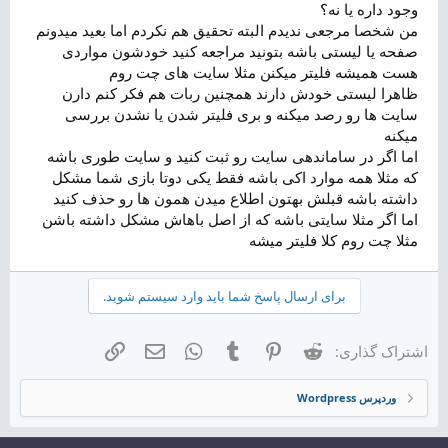
وجود داره یا نه؟
من شخصا مرجعی ندیدم البته تحقیق هم نکردم اما بعید میدونم
صفحه یا لیستی باشه بتونید مراجعه کنید خودشون مواردی
هست همیشه فلیتر میکنن مثلا سایت های چت روم
ظاهرا لیستی خودش دارند همچنین ربات هم فکر کنم دارن
سایت ها رو رصد میکنه و بری فلیتر شدن یا نشدن بررسی
میکنه
اما اگر در ساماندهی سایت رو ثبت کنید و سایت طوری باشه
که مثلا همه موارد اکی باشه فقط یکی دوتا بازی شما مشکل
داشته باشه قبلش بهتون اطلاع میدن همون ها رو حذف کنید
اما اگر مثلا سایتی باشه که از اصل باهاش مشکل داشته باشن
مثلا چت روم کلا فلیتر میشه
برای ارسال پاسخ شما باید وارد سیستم شوید.
Reddit
Pinterest
Tumblr
WhatsApp
ایمیل
لینک
اشتراک گذاری:
وردپرس Wordpress