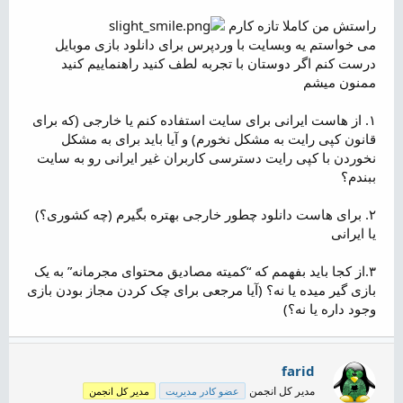
م
و
راستش من کاملا تازه کارم
ض
می خواستم یه وبسایت با وردپرس برای دانلود بازی موبایل
و
درست کنم اگر دوستان با تجربه لطف کنید راهنماییم کنید
ع
ممنون میشم
۱. از هاست ایرانی برای سایت استفاده کنم یا خارجی (که برای
قانون کپی رایت به مشکل نخورم) و آیا باید برای به مشکل
نخوردن با کپی رایت دسترسی کاربران غیر ایرانی رو به سایت
ببندم؟
۲. برای هاست دانلود چطور خارجی بهتره بگیرم (چه کشوری؟)
یا ایرانی
۳.از کجا باید بفهمم که “کمیته مصادیق محتوای مجرمانه” به یک
بازی گیر میده یا نه؟ (آیا مرجعی برای چک کردن مجاز بودن بازی
وجود داره یا نه؟)
farid
مدیر کل انجمن
عضو کادر مدیریت
مدیر کل انجمن