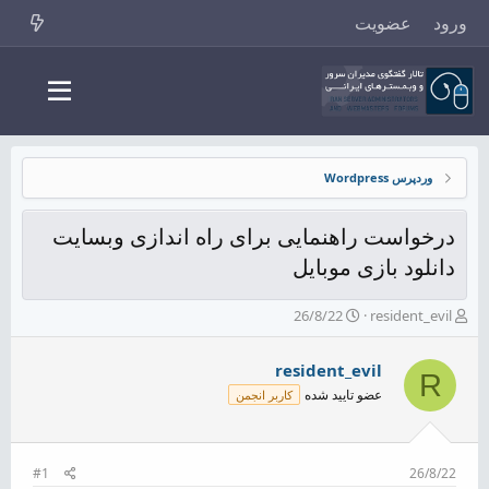
ورود
عضویت
وردپرس Wordpress
درخواست راهنمایی برای راه اندازی وبسایت
دانلود بازی موبایل
ش
ت
26/8/22
resident_evil
ر
ا
و
ر
resident_evil
ع
ی
R
ک
خ
عضو تایید شده
کاربر انجمن
ن
ش
ن
ر
د
و
ه
ع
#1
26/8/22