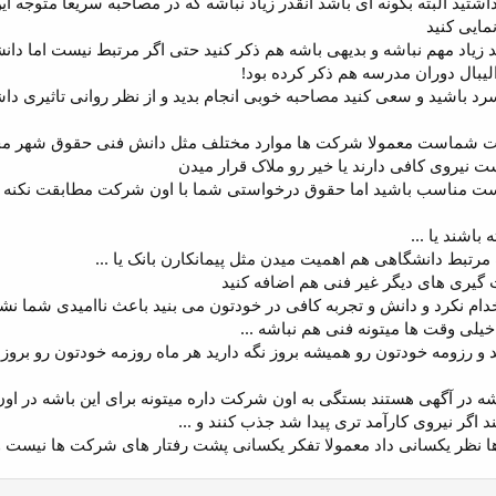
شتید البته بگونه ای باشد انقدر زیاد نباشه که در مصاحبه سریعا متوجه 
 زیاد مهم نباشه و بدیهی باشه هم ذکر کنید حتی اگر مرتبط نیست اما دان
یبال دوران مدرسه هم ذکر کرده بود!
د باشید و سعی کنید مصاحبه خوبی انجام بدید و از نظر روانی تاثیری داشت
مت شماست معمولا شرکت ها موارد مختلف مثل دانش فنی حقوق شهر مح
ت نیروی کافی دارند یا خیر رو ملاک قرار میدن
ت مناسب باشید اما حقوق درخواستی شما با اون شرکت مطابقت نکنه و
باشند یا ...
تبط دانشگاهی هم اهمیت میدن مثل پیمانکارن بانک یا ...
گیری های دیگر غیر فنی هم اضافه کنید
دام نکرد و دانش و تجربه کافی در خودتون می بنید باعث ناامیدی شما ن
 وقت ها میتونه فنی هم نباشه ...
و رزومه خودتون رو همیشه بروز نگه دارید هر ماه روزمه خودتون رو بروز 
ه در آگهی هستند بستگی به اون شرکت داره میتونه برای این باشه در او
ند اگر نیروی کارآمد تری پیدا شد جذب کنند و ...
 نظر یکسانی داد معمولا تفکر یکسانی پشت رفتار های شرکت ها نیست و