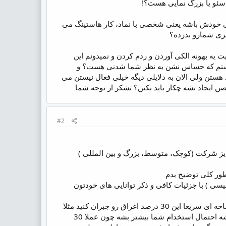
ی خودش باشه یعنی شخصی با نماد، کار هاستینگ می
تری شمارو بدزده؟
یه بهونه الکی آوردن و ردم کردن و نمیدونم این
داشتم که حساس نشن به نظر شما شدنی هست؟ و
هستن ولی الان به دلایلی دیگه خیلی فعال نیستن می
یجاد نشه چکار باید بکنن؟ تشکر از توجه شما
#2
ز شرکت (کوچک، متوسط، بزرگ و بین المللی )
ور کلی توضیح بدم
لیسی ) با جزئیات کافی و ذکر توانایی های خودتون
بزرگ نمایی تا 20 الی 30 درصد در توانایی های خودتون قابل قبول است اگر فکر می کنید میتونید در شاخه ای سریعا این 30 درصد اغراق رو جبران کنید مثلا
با مطالعه یا یک دوره فشرده اینکارو انجام بدید و ترسی از نوشتن این موارد نداشته باشید این باعث میشه احتمال استخدام شما بیشتر بشه چون عملا 30