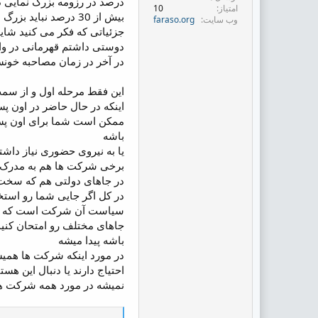
درصد در رزومه بزرگ نمایی دا
امتیاز
10
بیش از 30 درصد نباید بزرگ نمایی کنید
وب سایت
faraso.org
جزئیاتی که فکر می کنید شاید
دوستی داشتم قهرمانی در وال
در آخر در زمان مصاحبه خونسر
این فقط مرحله اول و از س
اینکه در حال حاضر در اون پس
ممکن است شما برای اون پس
باشه
یا به نیروی حضوری نیاز داشته 
برخی شرکت ها هم به مدرک مر
در جاهای دولتی هم که سخت 
در کل اگر جایی شما رو استخ
سیاست آن شرکت است که خیلی
جاهای مختلف رو امتحان کنید 
باشه پیدا میشه
در مورد اینکه شرکت ها همیش
احتیاج دارند یا دنبال این هست
نمیشه در مورد همه شرکت ها