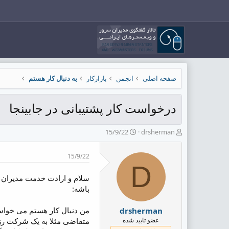
صفحه اصلی
انجمن
بازارکار
به دنبال کار هستم
درخواست کار پشتیبانی در جابینجا
ش
ت
15/9/22
drsherman
ر
ا
و
ر
15/9/22
ع
ی
D
ک
خ
ن
ش
سلام و ارادت خدمت مدیران 
ن
ر
باشه:
د
و
ه
ع
من دنبال کار هستم می خواست
drsherman
م
عضو تایید شده
متقاضی مثلا به یک شرکت رزو
و