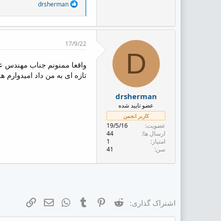
R
drsherman
e
a
c
t
i
17/9/22
o
D
n
واقعا ممنونم جناب مهندس عا
s
:
تازه ای به من داد امیدوارم 
drsherman
عضو تایید شده
کاربر انجمن
عضویت
19/5/16
ارسال ها
44
امتیاز
1
سن
41
Reddit
Pinterest
Tumblr
ایمیل
WhatsApp
لینک
اشتراک گذاری: