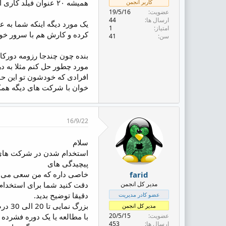
همیشه ۲۰ عنوان فیلد کاری آگهی میزنن و تمومی نداره و این کمی عجیب که هدفشون صرفا تبلیغات و سئو یا بزرگ نمایی هست؟!
کاربر انجمن
ض
عضویت
19/5/16
و
ارسال ها
44
ع
یک مورد دیگه اینکه شما به
امتیاز
1
کرده و کارش هم با سرور خو
سن
41
بنده چون چندجا رزومه دورکا
مورد چطور حل کنم مثلا به
افرادی که خودشون تو این حو
خوان با شرکت های دیگه همک
16/9/22
سلام
استخدام شدن در شرکت های ا
پیچیدگی های
خاصی داره که من سعی می کن
farid
مدیر کل انجمن
دقت کنید شما برای استخدام د
دقیقا توضیح بدید.
عضو کادر مدیریت
مدیر کل انجمن
عضویت
20/5/15
ارسال ها
453