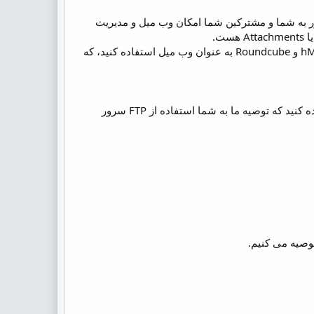
فاده کنید این میل سرور به شما و مشترکین شما امکان وب میل و مدیریت
ت.
ضمن اینکه اگر نیاز به استفاده از میل سرورهای دیگر و بدون محدودیت را دارید می توانید از hMailserver و Roundcube به عنوان وب میل استفاده کنید، که
به عنوان FTP سرور شما می توانید از خیلی از FTP سرورهایی نظیر Filezilla , Gene6 , Serv-U استفاده کنید که توصیه ما به شما استفاده از FTP سرور