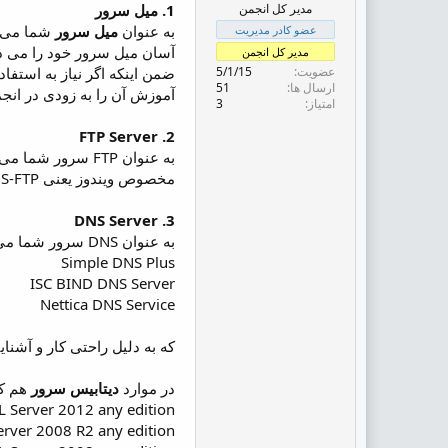
ض
مدیر کل انجمن
1. میل سرور
و
به عنوان
میل سرور
عضو کادر مدیریت
ع
آسان میل سرور خود را می دهد و د
مدیر کل انجمن
عضویت
5/1/15
ارسال ها
51
آموزش آن را به زودی در انجم
امتیاز
3
2. FTP Server
مخصوص ویندوز یعنی MS-FTP هست.
3. DNS Server
به عنوان DNS سرور شما می توانید از لیست زیر استفاده کنید:
Simple DNS Plus
ISC BIND DNS Server
Nettica DNS Service
که به دلیل راحتی کار و آشناییت عموم به DNS سرور مایکروسافت ما به شما است
در موارد
دیتابیس سرور
هم که
L Server 2012 any edition
erver 2008 R2 any edition