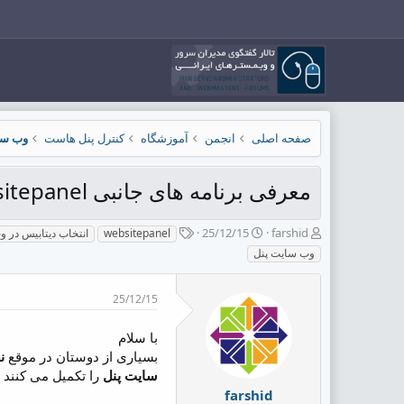
صفحه اصلی
انجمن
آموزشگاه
کنترل پنل هاست
وب سایت پن
معرفی برنامه های جانبی Websitepanel
ش
ت
ب
25/12/15
farshid
websitepanel
انتخاب دیتابیس در 
ر
ا
ر
وب سایت پنل
و
ر
چ
ع
ی
س
ک
خ
پ
25/12/15
ن
ش
ه
ن
ر
ا
با سلام
د
و
بسیاری از دوستان در موقع
ن
ه
ع
سایت پنل
را تکمیل می کنند 
م
farshid
و