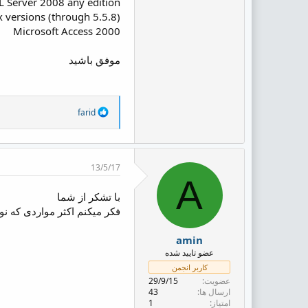
L Server 2008 any edition
x versions (through 5.5.8)
Microsoft Access 2000
موفق باشید
R
farid
e
a
c
t
i
13/5/17
o
A
n
با تشکر از شما
s
:
فکر میکنم اکثر مواردی که ن
amin
عضو تایید شده
کاربر انجمن
عضویت
29/9/15
ارسال ها
43
امتیاز
1