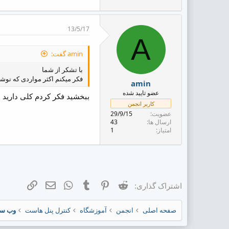
13/5/17
A
amin گفت:
با تشکر از شما
فکر میکنم اکثر مواردی که نوش
amin
عضو تایید شده
ببخشید فکر کردم کلی دارید
کاربر انجمن
عضویت
29/9/15
ارسال ها
43
امتیاز
1
Reddit
Pinterest
Tumblr
ایمیل
WhatsApp
لینک
اشتراک گذاری:
صفحه اصلی
انجمن
آموزشگاه
کنترل پنل هاست
وب سایت پن