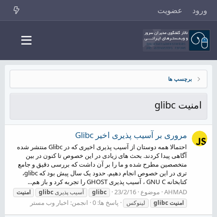
ورود
عضویت
برچسپ ها
امنیت glibc
مروری بر آسیب پذیری اخیر Glibc
احتمالا همه دوستان از آسیب پذیری اخیری که در Glibc منتشر شده
آگاهی پیدا کردند. بحث های زیادی در این خصوص تا کنون در بین
متخصصین مطرح شده و ما را بر آن داشت که بررسی دقیق و جامع
تری در این خصوص انجام دهیم. حدود یک سال پیش بود که glibc،
کتابخانه GNU C ، آسیب پذیری GHOST را تجربه کرد و باز هم...
AHMAD
موضوع
23/2/16
glibc
آسیب پذیری
glibc
امنیت
پاسخ ها: 0
انجمن:
اخبار وب مستر
امنیت
glibc
لینوکس