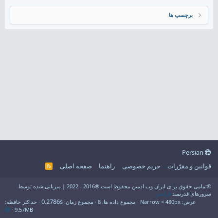
برچسپ ها
Persian
قوانین و مقرّرات
حریم خصوصی
راهنما
صفحه اصلی
R
S
S
©تمامی حقوق برای ایران وب ادمین محفوظ است ®2016 - 2022 | میزبانی شده توسط
سرورهای قدرتمند
فراسو
0.2786s
عرض
مجموع داده ها
8
مجموع زمان
حداکثر حافظه
9.57MB