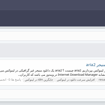
 aria2
سلام امروز می خواهیم به معرفی دانلود منیجر aria2 در لینوکس بپردازیم. aria2 چی
کاربران...
پاسخ ها: 0
انجمن
افزایش سرعت دانلود در لینوکس
جایگزین idm در لینوکس