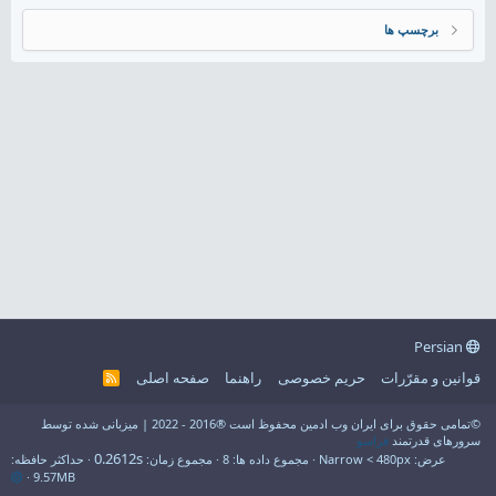
برچسپ ها
Persian
قوانین و مقرّرات
حریم خصوصی
راهنما
صفحه اصلی
R
S
S
©تمامی حقوق برای ایران وب ادمین محفوظ است ®2016 - 2022 | میزبانی شده توسط
سرورهای قدرتمند
فراسو
0.2612s
عرض
مجموع داده ها
8
مجموع زمان
حداکثر حافظه
9.57MB