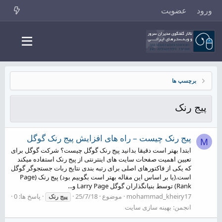
ورود
عضویت
برچسپ ها
پیج رنک
پیج رنک چیست – راه های افزایش پیج رنک گوگل
M
ابتدا بهتر است دقیقا بدانید پیج رنک گوگل چیست؟ شرکت گوگل برای
تعیین اهمیت صفحات سایت های اینترنتی از پیج رنک استفاده میکند
که یکی از فاکتورهای اصلی برای رتبه بندی نتایج ربات جستجوگر گوگل
است.(یا بر اساس این مقاله بهتر است بگوییم بود) پیج رنک (Page
Rank) توسط بنیانگذاران گوگل Larry Page و...
mohammad_kheiry17
موضوع
25/7/18
پاسخ ها: 0
پیج
رنک
انجمن:
بهینه سازی سایت