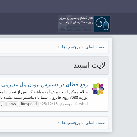
صفحه اصلی
برچسپ ها
لایت اسپید
رفع خطای در دسترس نبودن پنل مدیریتی LiteSpeed یا LSWS WebAdmin
پورت 7080 روی فایروال شما یا دیتاسنتر بسته نشده باشد. و برای اطمینان از سمت سرور خود می توانید دستور زیر را...
farshid
موضوع
25/12/15
litespeed
lsws
ار
صفحه اصلی
برچسپ ها