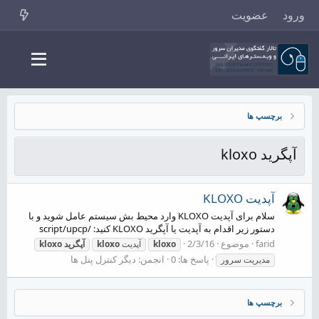
ورود
عضویت
برچسپ ها
آپگرید kloxo
آپدیت KLOXO
سلام برای آپدیت KLOXO وارد محیط بش سیستم عامل شوید و با
دستور زیر اقدام به آپدیت یا آپگرید KLOXO کنید: /script/upcp
farid
موضوع
2/3/16
kloxo
آپدیت
kloxo
آپگرید
kloxo
پاسخ ها: 0
انجمن:
دیگر کنترل پنل ها
مدیریت سرور
برچسپ ها