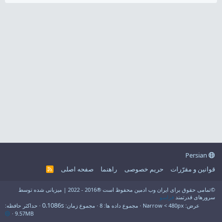
Persian
قوانین و مقرّرات
حریم خصوصی
راهنما
صفحه اصلی
R
S
S
©تمامی حقوق برای ایران وب ادمین محفوظ است ®2016 - 2022 | میزبانی شده توسط
سرورهای قدرتمند
فراسو
0.1086s
عرض
مجموع داده ها
8
مجموع زمان
حداکثر حافظه
9.57MB