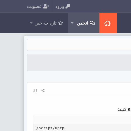
ورود
عضویت
انجمن
تازه چه خبر
#1
کنید:
/script/upcp