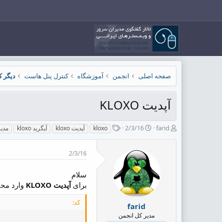
صفحه اصلی
انجمن
آموزشگاه
کنترل پنل هاست
دیگر ک
آپدیت KLOXO
ش
ت
ب
2/3/16
farid
kloxo
آپدیت kloxo
آپگرید kloxo
مدی
ر
ا
ر
و
ر
چ
2/3/16
ع
ی
س
ک
خ
پ
ن
ش
ه
سلام
ن
ر
ا
برای
آپدیت KLOXO
وارد محی
د
و
ه
ع
کد:
farid
م
مدیر کل انجمن
و